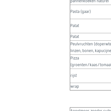
pannenkoeken naturel
Pasta (gaar)
Patat
Patat
Peulvruchten (doperwt
linzen, bonen, kapucijne
Pizza
(groenten/kaas/tomaat
rijst
wrap