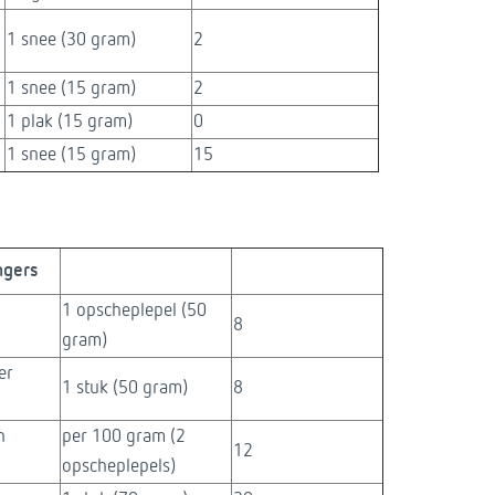
1 snee (30 gram)
2
1 snee (15 gram)
2
1 plak (15 gram)
0
1 snee (15 gram)
15
ers​ ​
1 opscheplepel (50
8
gram)
er
1 stuk (50 gram)
8
n
per 100 gram (2
12
opscheplepels)​