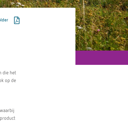
lder
 die het
ok op de
 waarbij
 product