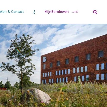
aken & Contact
MijnBernhoven