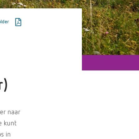
lder
r)
er naar
e kunt
s in