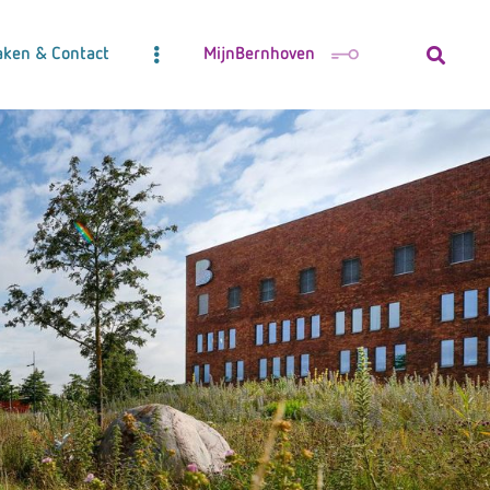
aken & Contact
MijnBernhoven