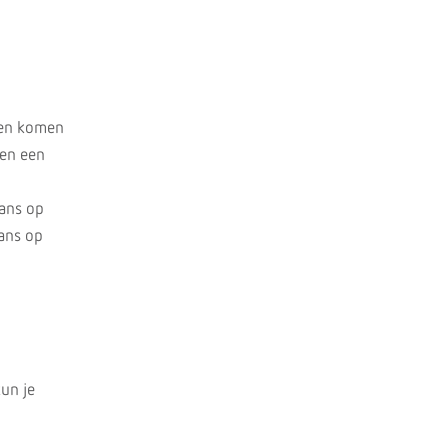
omen komen
ken een
kans op
kans op
kun je