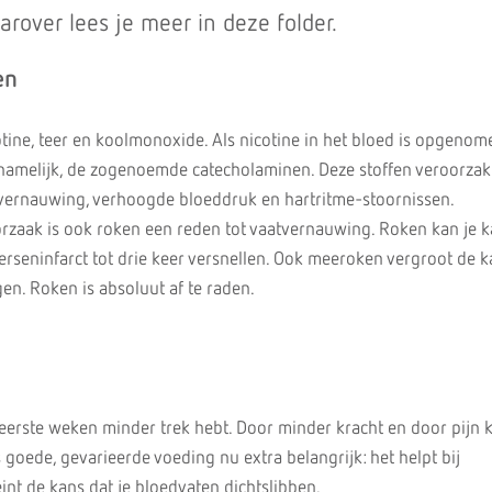
rover lees je meer in deze folder.
en
otine, teer en koolmonoxide. Als nicotine in het bloed is opgen
j namelijk, de zogenoemde catecholaminen. Deze stoffen veroorza
tvernauwing, verhoogde bloeddruk en hartritme-stoornissen.
rzaak is ook roken een reden tot vaatvernauwing. Roken kan je 
erseninfarct tot drie keer versnellen. Ook meeroken vergroot de 
en. Roken is absoluut af te raden.
e eerste weken minder trek hebt. Door minder kracht en door pijn 
s goede, gevarieerde voeding nu extra belangrijk: het helpt bij
nt de kans dat je bloedvaten dichtslibben.