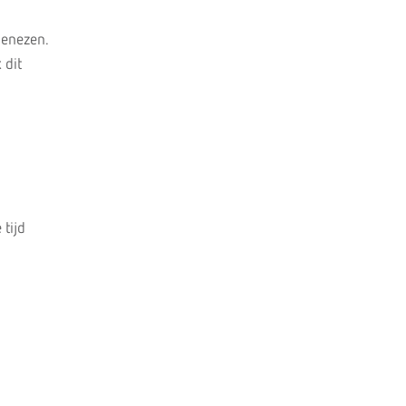
genezen.
 dit
 tijd