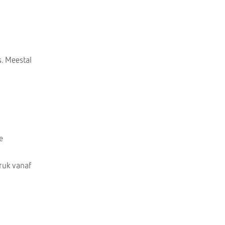
s. Meestal
e
ruk vanaf