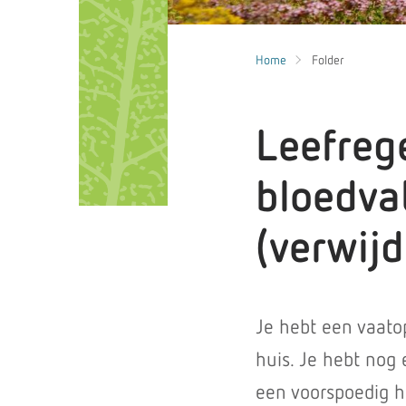
Home
Folder
Leefreg
bloedvat
(verwijd
Je hebt een vaato
huis. Je hebt nog 
een voorspoedig h