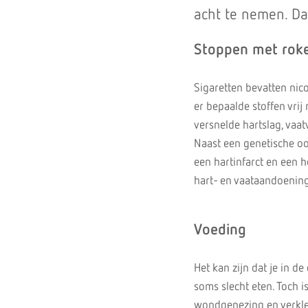
acht te nemen. Daa
Stoppen met rok
Sigaretten bevatten nic
er bepaalde stoffen vri
versnelde hartslag, vaa
Naast een genetische oo
een hartinfarct en een h
hart- en vaataandoening
Voeding
Het kan zijn dat je in d
soms slecht eten. Toch i
wondgenezing en verklei