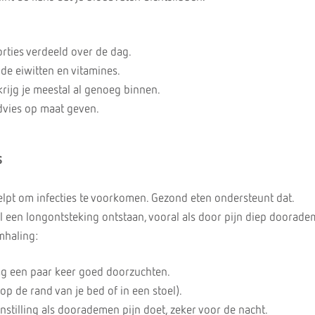
orties verdeeld over de dag.
de eiwitten en vitamines.
krijg je meestal al genoeg binnen.
advies op maat geven.
s
lpt om infecties te voorkomen. Gezond eten ondersteunt dat.
l een longontsteking ontstaan, vooral als door pijn diep doorade
mhaling:
dag een paar keer goed doorzuchten.
(op de rand van je bed of in een stoel).
nstilling als doorademen pijn doet, zeker voor de nacht.