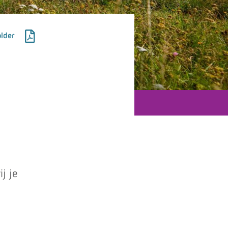
lder
j je