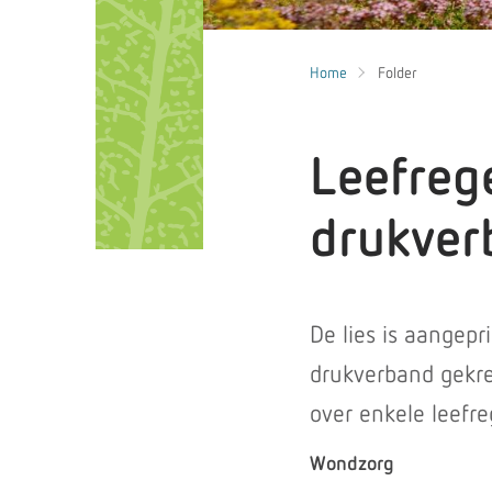
Home
Folder
Leefreg
drukver
De lies is aangepr
drukverband gekre
over enkele leefre
Wondzorg