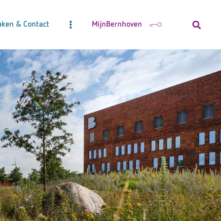
aken & Contact
MijnBernhoven