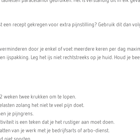
tabletten paracetamol gebruiken. Het is verstandig dit in elk geva
t een recept gekregen voor extra pijnstilling? Gebruik dit dan vo
g verminderen door je enkel of voet meerdere keren per dag maxi
n ijspakking. Leg het ijs niet rechtstreeks op je huid. Houd je bee
 2 weken twee krukken om te lopen.
lasten zolang het niet te veel pijn doet.
en je pijngrens.
tiviteit is een teken dat je het rustiger aan moet doen.
tten van je werk met je bedrijfsarts of arbo-dienst.
d niet sporten.