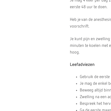
Je mag 4 keer per dag 2 
eerste 48 uur te doen.
Heb je van de anesthesis
voorschrift.
Je kunt pijn en zwellin
minuten te koelen met ee
hoog.
Leefadviezen
Gebruik de eerste
Je mag de enkel be
Beweeg altijd binn
Zwelling na een ac
Bespreek het herva
Ga de eerste maan