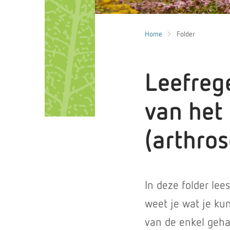
Home
Folder
Leefrege
van het
(arthros
In deze folder lees
weet je wat je kun
van de enkel geha