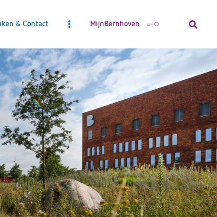
aken & Contact
MijnBernhoven