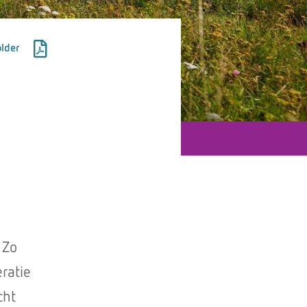
lder
e
 Zo
ratie
cht