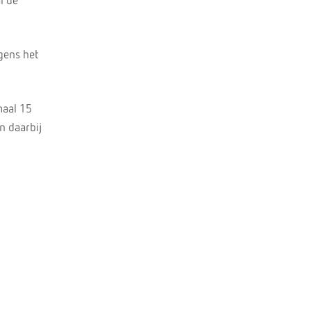
l de
lgens het
maal 15
n daarbij