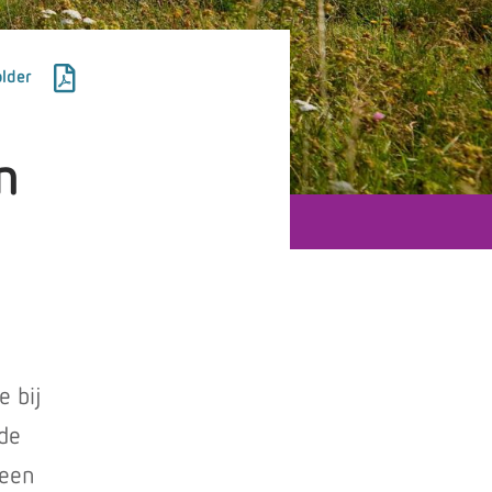
lder
n
e bij
 de
 een