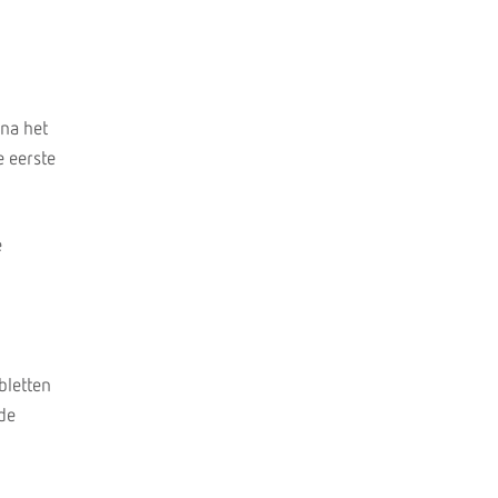
na het
e eerste
e
bletten
nde