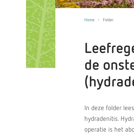
Home
Folder
Leefreg
de onst
(hydrade
In deze folder lees
hydradenitis. Hydr
operatie is het a