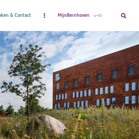
aken & Contact
MijnBernhoven