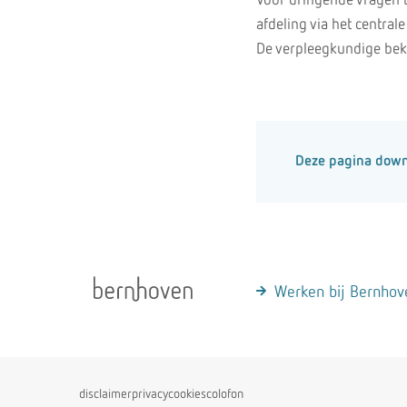
Voor dringende vragen 
afdeling via het centra
De verpleegkundige beki
Deze pagina dow
Werken bij Bernhov
disclaimer
privacy
cookies
colofon