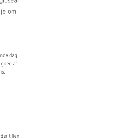
gioseal
 je om
gende dag
 goed af.
is.
der tillen