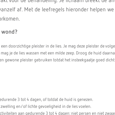
aakt voor de behandeling. Je lichaam breekt de an
anzelf af. Met de leefregels hieronder helpen we
oorkomen.
e wond?
 een doorzichtige pleister in de lies. Je mag deze pleister de vol
a mag je de lies wassen met een milde zeep. Droog de huid daarna
en gewone pleister gebruiken totdat het insteekgaatje goed dicht 
durende 3 tot 4 dagen, of totdat de huid is genezen.
 zwelling en/of lichte gevoeligheid in de lies voelen.
activiteiten aan gedurende 3 tot 4 dagen: niet persen en niet zwaar