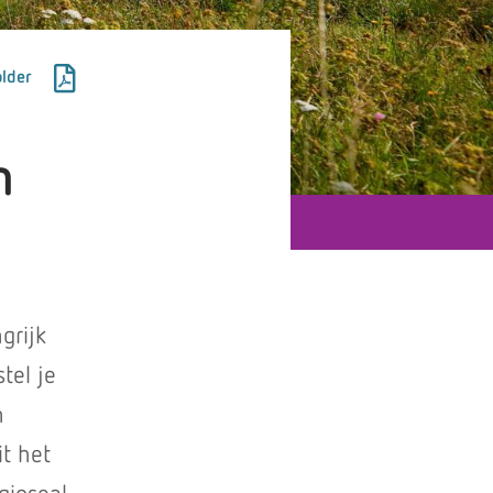
lder
n
grijk
tel je
n
it het