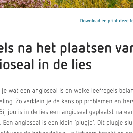
Download en print deze fo
els na het plaatsen va
oseal in de lies
s je wat een angioseal is en welke leefregels belan
ling. Zo verklein je de kans op problemen en hers
Bij jou is in de lies een angioseal geplaatst na ee
Een angioseal is een klein ‘plugje’. Dit plugje slu