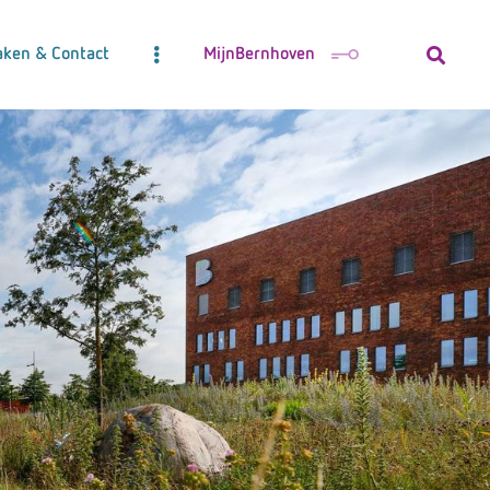
aken & Contact
MijnBernhoven