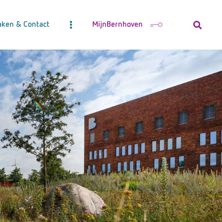
aken & Contact
MijnBernhoven