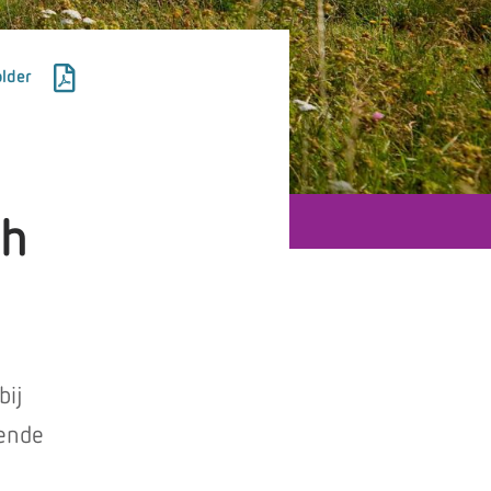
lder
ch
bij
mende