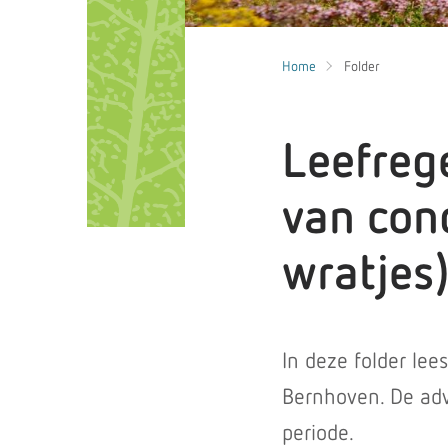
Home
Folder
Leefreg
van con
wratjes
In deze folder lees
Bernhoven. De adv
periode.