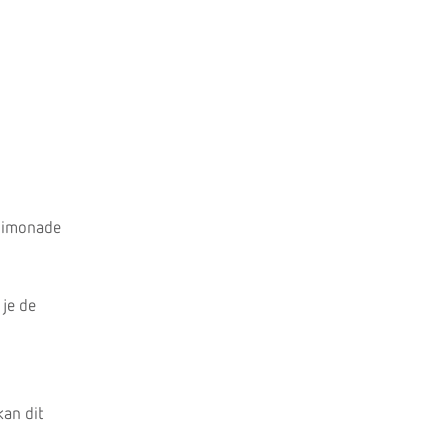
 limonade
je de
kan dit