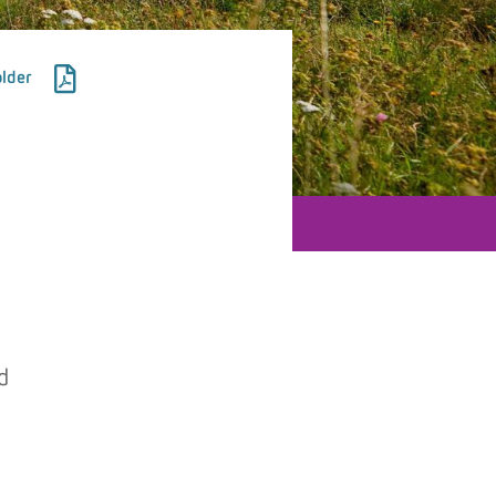
lder
d