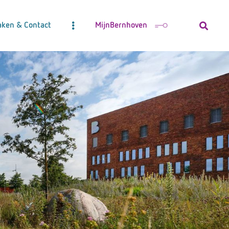
aken & Contact
MijnBernhoven