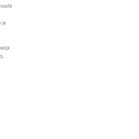
 hoofd
 je
elijk
s.