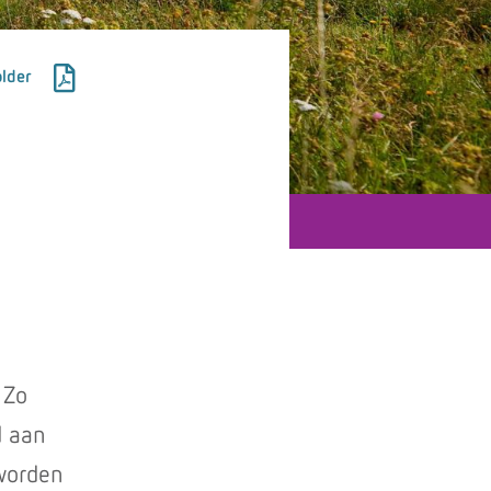
lder
 Zo
d aan
 worden