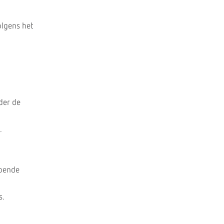
olgens het
der de
.
doende
s.