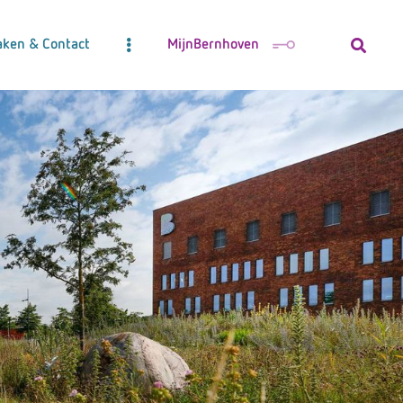
aken & Contact
MijnBernhoven