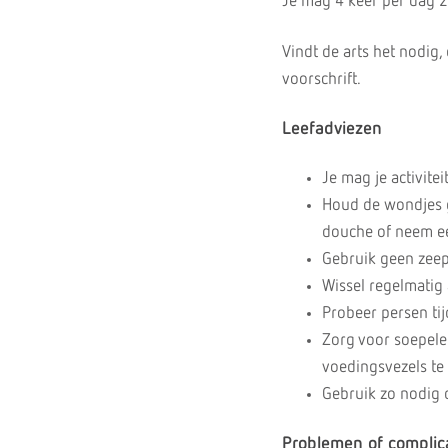
Je mag 4 keer per dag 2
Vindt de arts het nodig,
voorschrift.
Leefadviezen
Je mag je activitei
Houd de wondjes g
douche of neem een
Gebruik geen zeep
Wissel regelmatig 
Probeer persen tij
Zorg voor soepele 
voedingsvezels te 
Gebruik zo nodig 
Problemen of complic