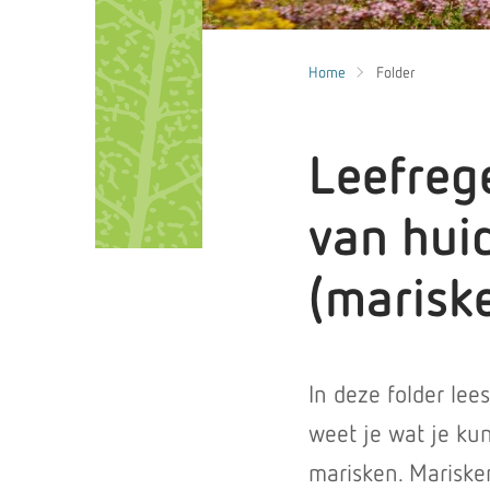
Home
Folder
Leefreg
van hui
(marisk
In deze folder lees
weet je wat je ku
marisken. Mariske