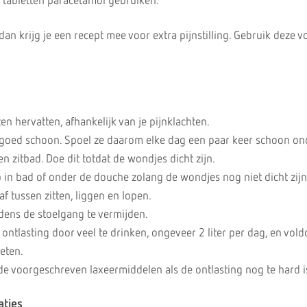
 tabletten paracetamol gebruiken.
 dan krijg je een recept mee voor extra pijnstilling. Gebruik deze v
ten hervatten, afhankelijk van je pijnklachten.
oed schoon. Spoel ze daarom elke dag een paar keer schoon on
 zitbad. Doe dit totdat de wondjes dicht zijn.
 in bad of onder de douche zolang de wondjes nog niet dicht zijn
af tussen zitten, liggen en lopen.
dens de stoelgang te vermijden.
ontlasting door veel te drinken, ongeveer 2 liter per dag, en vol
eten.
de voorgeschreven laxeermiddelen als de ontlasting nog te hard i
aties