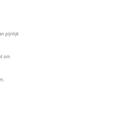
n pijnlijk
pt om
r,