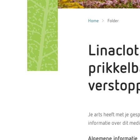
Home
Folder
Linaclot
prikkel
verstop
Je arts heeft met je ges
informatie over dit medi
Algemene informatie