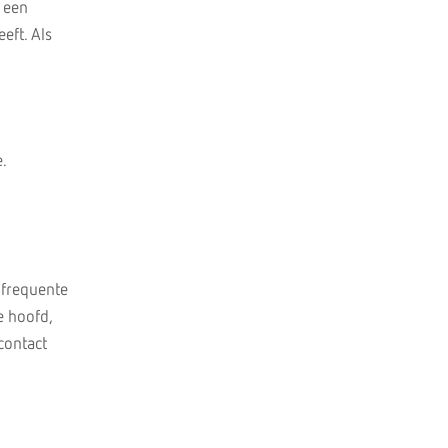
r een
eft. Als
e.
 (frequente
e hoofd,
 contact