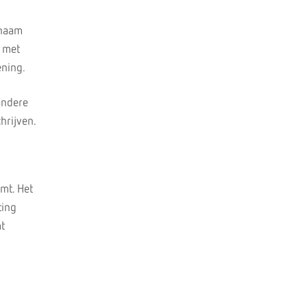
 naam
 met
ening.
andere
hrijven.
mt. Het
ting
mt