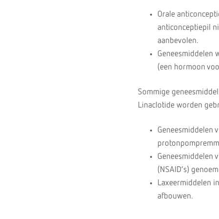
Orale anticonceptie
anticonceptiepil 
aanbevolen.
Geneesmiddelen wa
(een hormoon voor
Sommige geneesmiddelen
Linaclotide worden gebru
Geneesmiddelen v
protonpompremm
Geneesmiddelen vo
(NSAID’s) genoe
Laxeermiddelen i
afbouwen.