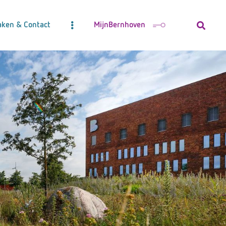
aken & Contact
MijnBernhoven