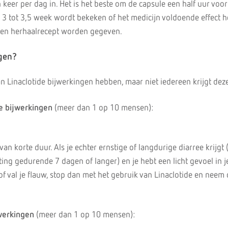
keer per dag in. Het is het beste om de capsule een half uur voo
 3 tot 3,5 week wordt bekeken of het medicijn voldoende effect he
r een herhaalrecept worden gegeven.
ngen?
kan Linaclotide bijwerkingen hebben, maar niet iedereen krijgt dez
e bijwerkingen
(meer dan 1 op 10 mensen):
van korte duur. Als je echter ernstige of langdurige diarree krijgt
ting gedurende 7 dagen of langer) en je hebt een licht gevoel in j
g of val je flauw, stop dan met het gebruik van Linaclotide en neem
werkingen
(meer dan 1 op 10 mensen):