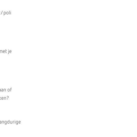
t/poli
met je
aan of
iken?
langdurige