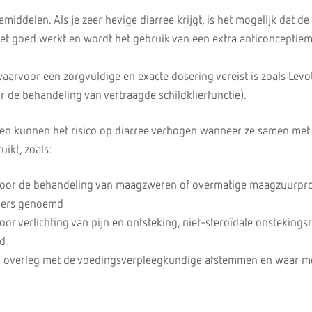
middelen. Als je zeer hevige diarree krijgt, is het mogelijk dat de
niet goed werkt en wordt het gebruik van een extra anticonceptie
arvoor een zorgvuldige en exacte dosering vereist is zoals Levo
 de behandeling van vertraagde schildklierfunctie).
 kunnen het risico op diarree verhogen wanneer ze samen met
ikt, zoals:
oor de behandeling van maagzweren of overmatige maagzuurpro
ers genoemd
or verlichting van pijn en ontsteking, niet-steroïdale onsteking
md
n overleg met de voedingsverpleegkundige afstemmen en waar mo