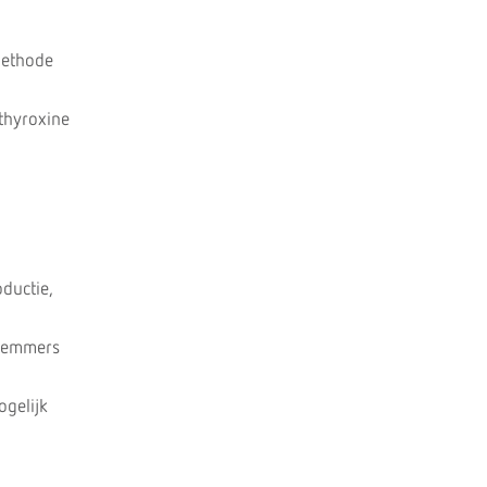
methode
thyroxine
ductie,
sremmers
gelijk