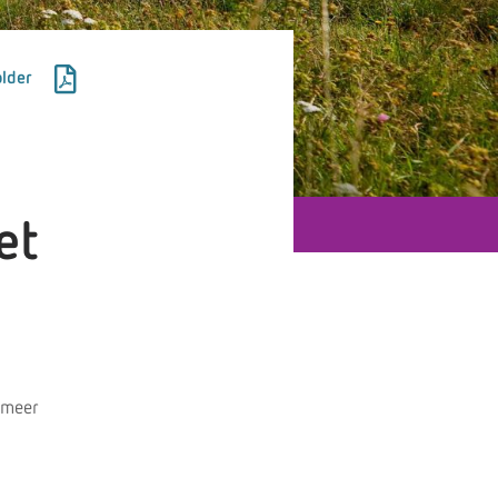
lder
et
e meer