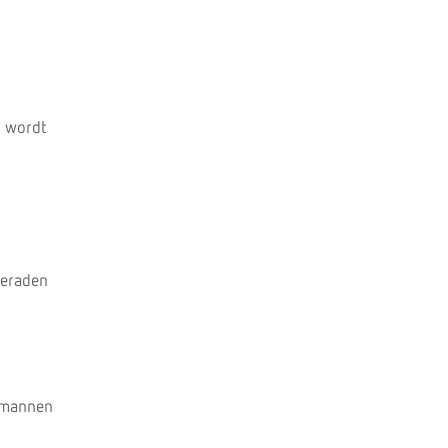
m wordt
geraden
n mannen