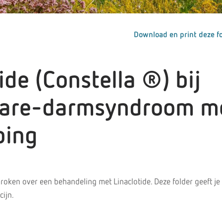
Download en print deze fo
ide (Constella ®) bij
bare-darmsyndroom m
ping
proken over een behandeling met Linaclotide. Deze folder geeft j
cijn.