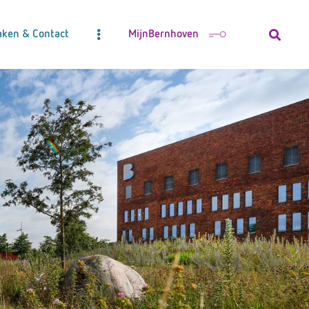
aken & Contact
MijnBernhoven