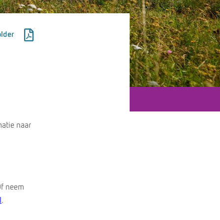
lder
atie naar
Of neem
l
.