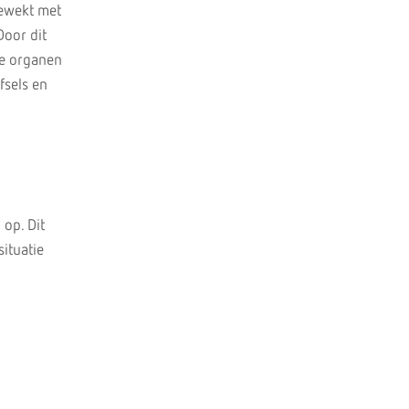
gewekt met
Door dit
De organen
fsels en
 op. Dit
ituatie