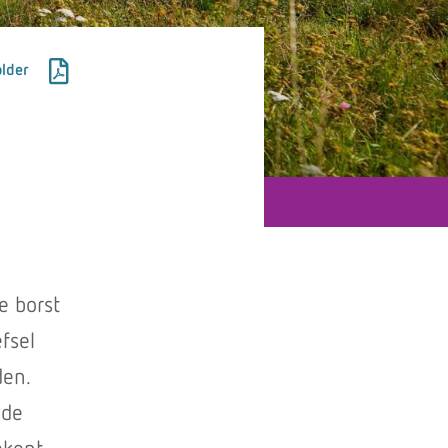
lder
e borst
fsel
den.
nde