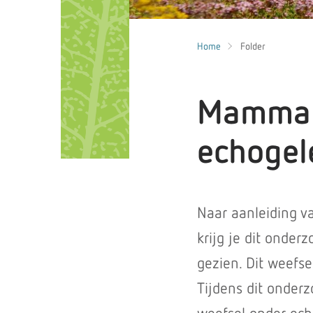
Home
Folder
Mamma-
echogel
Naar aanleiding v
krijg je dit onder
gezien. Dit weefs
Tijdens dit onder