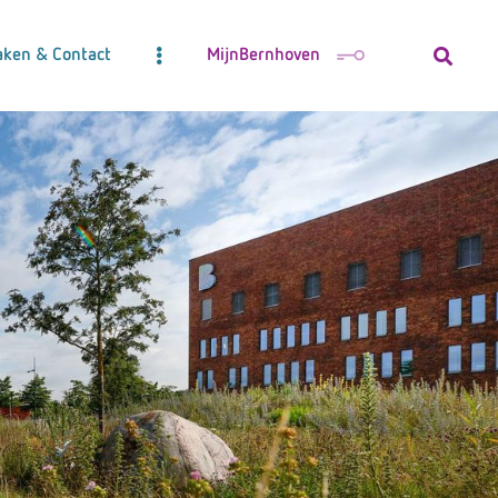
aken & Contact
MijnBernhoven