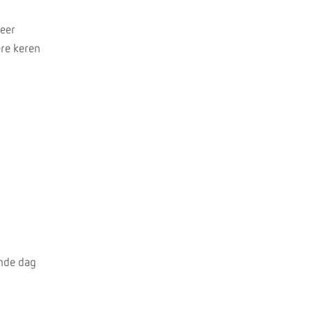
weer
ere keren
ende dag