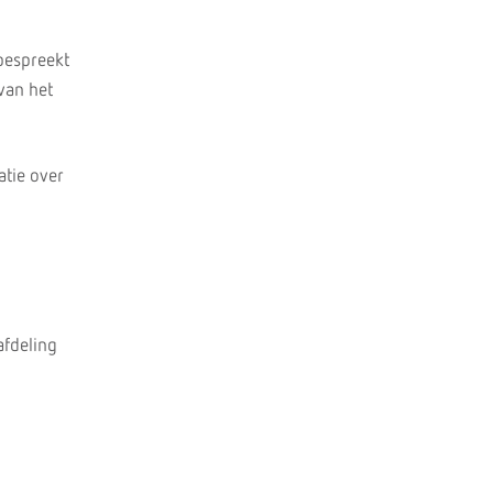
bespreekt
van het
atie over
afdeling