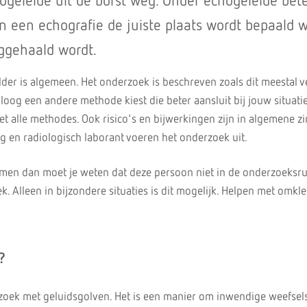
ogeleide uit de borst weg. Onder echogeleide bet
n een echografie de juiste plaats wordt bepaald 
ggehaald wordt.
lder is algemeen. Het onderzoek is beschreven zoals dit meestal v
oloog een andere methode kiest die beter aansluit bij jouw situatie
et alle methodes. Ook risico's en bijwerkingen zijn in algemene zi
g en radiologisch laborant voeren het onderzoek uit.
en dan moet je weten dat deze persoon niet in de onderzoeksr
ek. Alleen in bijzondere situaties is dit mogelijk. Helpen met omk
?
zoek met geluidsgolven. Het is een manier om inwendige weefsel