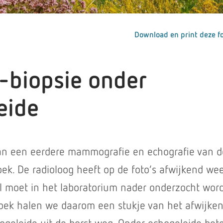
Download en print deze fo
biopsie onder
eide
an een eerdere mammografie en echografie van d
zoek. De radioloog heeft op de foto’s afwijkend wee
el moet in het laboratorium nader onderzocht wor
zoek halen we daarom een stukje van het afwijke