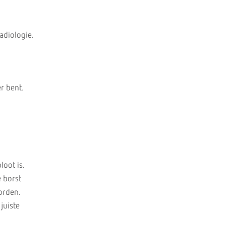
adiologie.
r bent.
loot is.
e borst
orden.
juiste