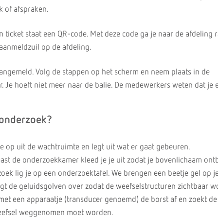
k of afspraken.
en ticket staat een QR-code. Met deze code ga je naar de afdeling r
aanmeldzuil op de afdeling.
angemeld. Volg de stappen op het scherm en neem plaats in de
Je hoeft niet meer naar de balie. De medewerkers weten dat je e
 onderzoek?
je op uit de wachtruimte en legt uit wat er gaat gebeuren.
ast de onderzoekkamer kleed je je uit zodat je bovenlichaam ontb
oek lig je op een onderzoektafel. We brengen een beetje gel op j
ngt de geluidsgolven over zodat de weefselstructuren zichtbaar w
met een apparaatje (transducer genoemd) de borst af en zoekt de 
weefsel weggenomen moet worden.