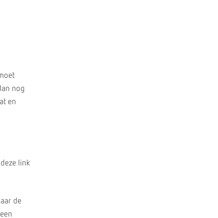
 moet
 dan nog
at en
 deze link
naar de
 een