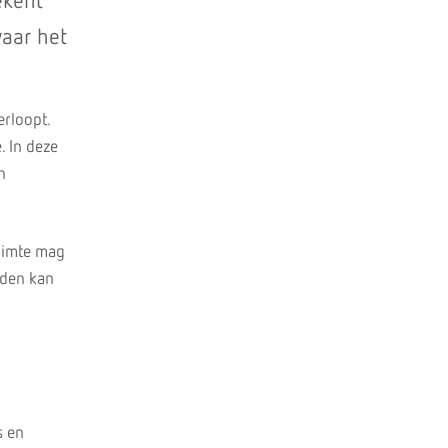
ekent
waar het
erloopt.
. In deze
n
uimte mag
leden kan
s en