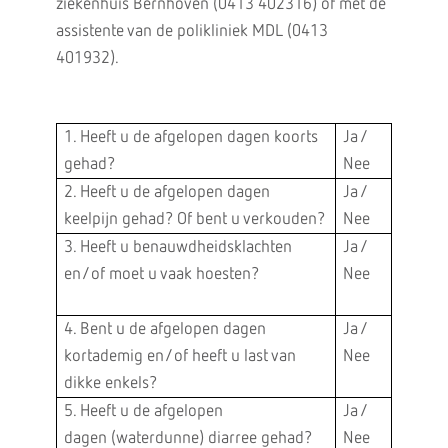
ziekenhuis Bernhoven (0413 402316) of met de
assistente van de polikliniek MDL (0413
401932).
1. Heeft u de afgelopen dagen koorts
Ja /
gehad?
Nee
2. Heeft u de afgelopen dagen
Ja /
keelpijn gehad? Of bent u verkouden?
Nee
3. Heeft u benauwdheidsklachten
Ja /
en/of moet u vaak hoesten?
Nee
4. Bent u de afgelopen dagen
Ja /
kortademig en/of heeft u last van
Nee
dikke enkels?
5. Heeft u de afgelopen
Ja /
dagen (waterdunne) diarree gehad?
Nee