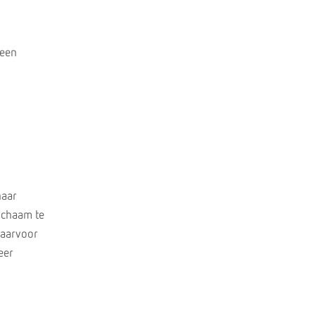
 een
haar
lichaam te
Daarvoor
eer