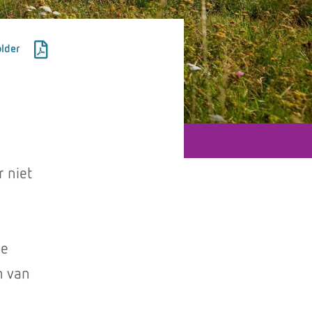
lder
r niet
ie
n van