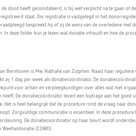
de dood heeft geconstateerd, is bij wet verplicht na te gaan of d
egistreerd staat. Die registratie is vastgelegd in het donorregister
geraadpleegd bespreekt hij of zij de wens van de overledene met d
. In deze folder kun je lezen wat donatie inhoudt en hoe de pro
an Bernhoven is Mw. Nathalie van Zutphen. Naast haar reguliere 
t zij 1 dag per week als donatiecoördinator. De donatiecoördinato
kpunt voor artsen en verpleegkundigen over alles wat met orgaa
 heeft. De donatiecoördinator levert een bijdrage aan het goed u
. Het is heel belangrijk dat de procedure rond de vraag naar don
loopt. Zorgvuldige communicatie is essentieel. In deze procedure 
ersteuning. De donatiecoördinator op haar beurt wordt onderste
 Weefseldonatie (COWD).