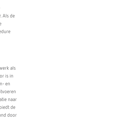
e
. Als de
e
cedure
werk als
r is in
n- en
itvoeren
atie naar
biedt de
und door