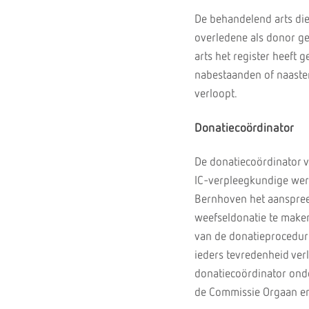
De behandelend arts die 
overledene als donor ger
arts het register heeft 
nabestaanden of naasten
verloopt.
Donatiecoördinator
De donatiecoördinator v
IC-verpleegkundige werk
Bernhoven het aanspree
weefseldonatie te maken
van de donatieprocedure
ieders tevredenheid ver
donatiecoördinator ond
de Commissie Orgaan en