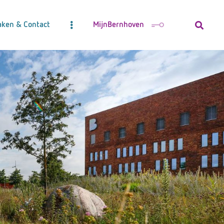
aken & Contact
MijnBernhoven