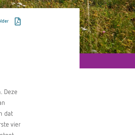
lder
n. Deze
an
n dat
ste vier