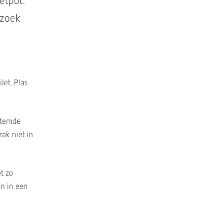
etpot.
rzoek
let. Plas
estemde
zak niet in
et zo
en in een