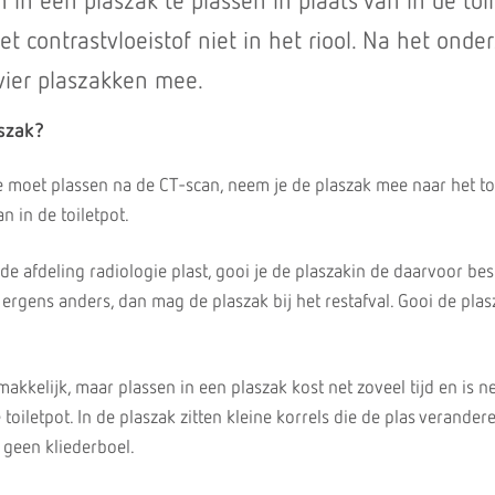
 in een plaszak te plassen in plaats van in de toil
t contrastvloeistof niet in het riool. Na het onde
vier plaszakken mee.
aszak?
je moet plassen na de CT-scan, neem je de plaszak mee naar het toi
an in de toiletpot.
 de afdeling radiologie plast, gooi je de plaszakin de daarvoor b
f ergens anders, dan mag de plaszak bij het restafval. Gooi de plas
makkelijk, maar plassen in een plaszak kost net zoveel tijd en is n
toiletpot. In de plaszak zitten kleine korrels die de plas verander
 geen kliederboel.