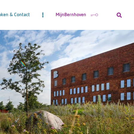
aken & Contact
MijnBernhoven