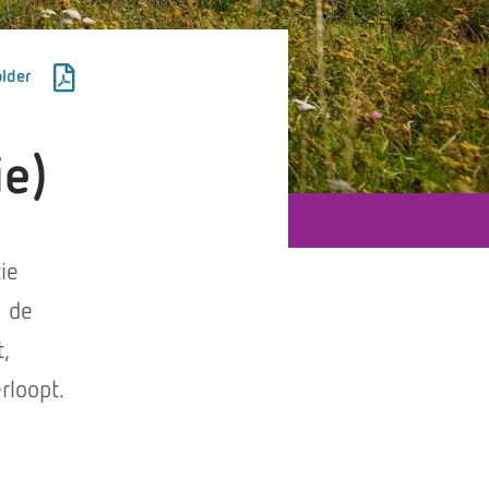
lder
ie)
ie
j de
,
rloopt.