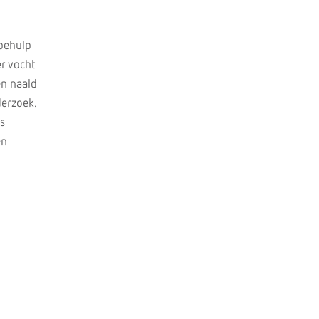
 behulp
r vocht
en naald
erzoek.
s
en