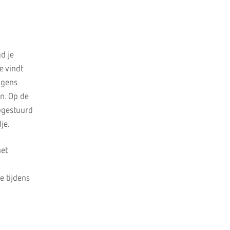
d je
e vindt
lgens
en. Op de
pgestuurd
je.
het
e tijdens