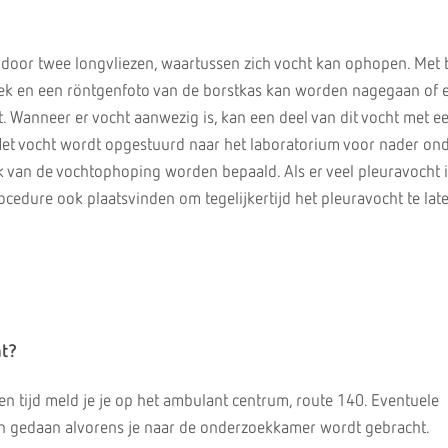
 door twee longvliezen, waartussen zich vocht kan ophopen. Met
ek en een röntgenfoto van de borstkas kan worden nagegaan of e
t. Wanneer er vocht aanwezig is, kan een deel van dit vocht met e
 vocht wordt opgestuurd naar het laboratorium voor nader ond
 van de vochtophoping worden bepaald. Als er veel pleuravocht i
cedure ook plaatsvinden om tegelijkertijd het pleuravocht te lat
ht?
n tijd meld je je op het ambulant centrum, route 140. Eventuele
 gedaan alvorens je naar de onderzoekkamer wordt gebracht.