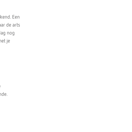
ekend. Een
ar de arts
slag nog
et je
e
nde.