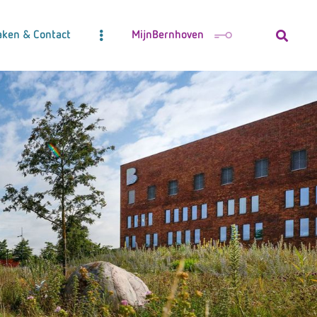
aken & Contact
MijnBernhoven