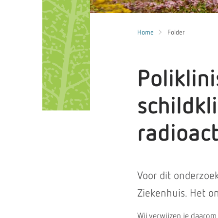
Home
Folder
Poliklin
schildk
radioact
Voor dit onderzo
Ziekenhuis. Het on
Wij verwijzen je daarom