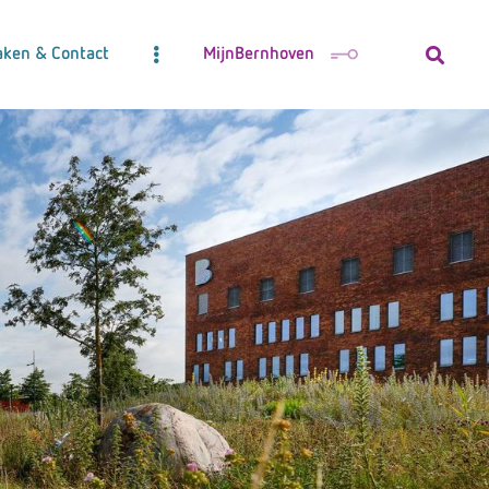
aken & Contact
MijnBernhoven