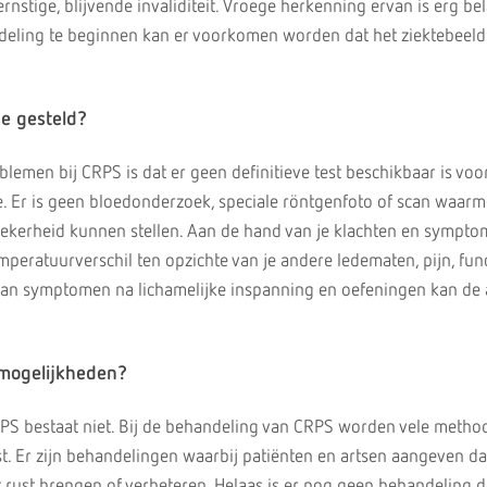
rnstige, blijvende invaliditeit. Vroege herkenning ervan is erg bel
deling te beginnen kan er voorkomen worden dat het ziektebeeld 
e gesteld?
lemen bij CRPS is dat er geen definitieve test beschikbaar is voo
e. Er is geen bloedonderzoek, speciale röntgenfoto of scan waarm
ekerheid kunnen stellen. Aan de hand van je klachten en sympto
emperatuurverschil ten opzichte van je andere ledematen, pijn, fun
an symptomen na lichamelijke inspanning en oefeningen kan de 
lmogelijkheden?
PS bestaat niet. Bij de behandeling van CRPS worden vele metho
. Er zijn behandelingen waarbij patiënten en artsen aangeven da
rust brengen of verbeteren. Helaas is er nog geen behandeling die