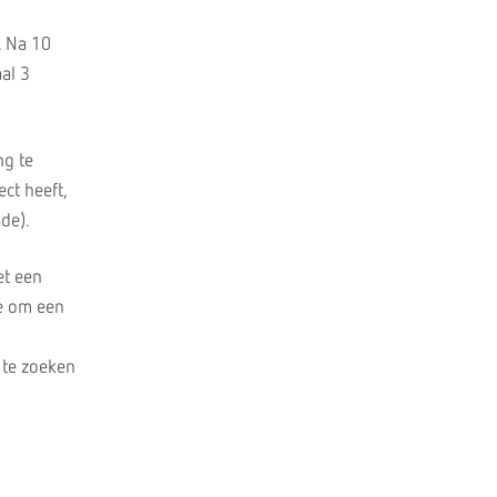
. Na 10
al 3
ng te
ct heeft,
de).
et een
je om een
 te zoeken