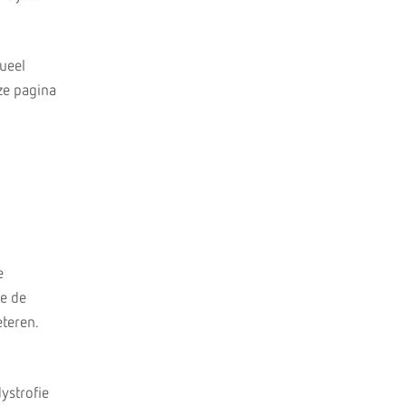
tueel
ze pagina
e
ie de
teren.
ystrofie