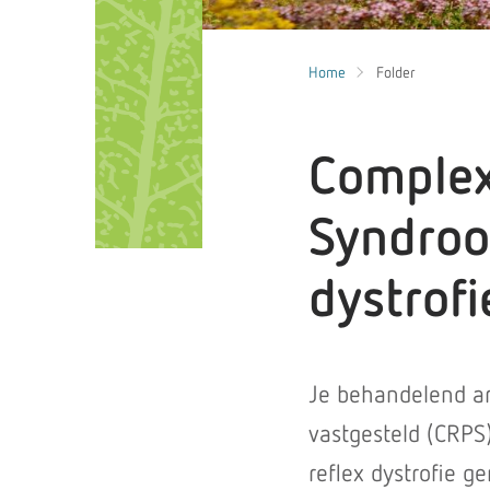
Home
Folder
Complex
Syndroo
dystrofi
Je behandelend ar
vastgesteld (CRPS
reflex dystrofie g