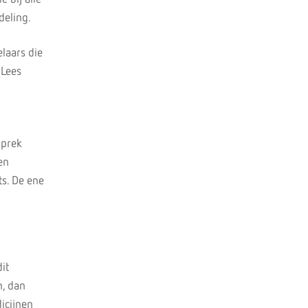
deling.
laars die
 Lees
sprek
en
s. De ene
it
n, dan
dicijnen