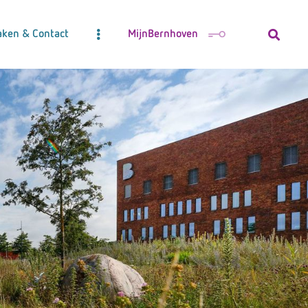
aken & Contact
MijnBernhoven