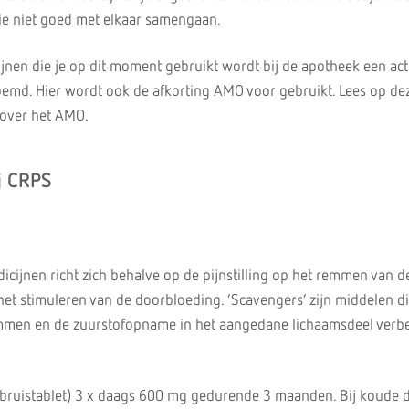
ie niet goed met elkaar samengaan.
ijnen die je op dit moment gebruikt wordt bij de apotheek een ac
emd. Hier wordt ook de afkorting AMO voor gebruikt. Lees op de
 over het AMO.
j CRPS
cijnen richt zich behalve op de pijnstilling op het remmen van d
het stimuleren van de doorbloeding. ‘Scavengers’ zijn middelen d
emmen en de zuurstofopname in het aangedane lichaamsdeel verbe
(bruistablet) 3 x daags 600 mg gedurende 3 maanden. Bij koude d