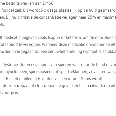
teïne beter te werken dan DMSO.
oxide) zalf. Dit wordt 5 x daags plaatselijk op de huid gesmeerd
n. Bij huidirritatie de concentratie verlagen naar 25% en maxima
en.
dt medicatie gegeven zoals Isoptin of Ketensin, om de doorbloedi
tofaanbod te verhogen. Wanneer deze medicatie onvoldoende effe
 worden overgegaan tot een zenuwbehandeling (sympaticusblokka
n dystonie, dus verkramping van spieren waardoor de hand of vo
 van myoclonieën, spierspasmen of spiertrekkingen, adviseren we 
met Baclofen pillen of Baclofen via een infuus. Soms wordt
t door diazepam of clonazepam te geven. Het is maatwerk om uit
voor je is.