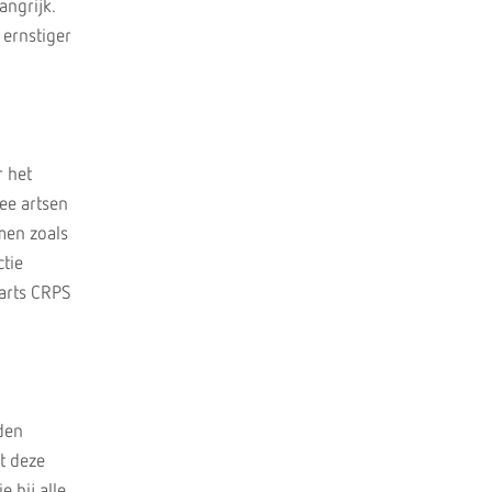
angrijk.
ernstiger
r het
ee artsen
men zoals
ctie
arts CRPS
den
t deze
 bij alle