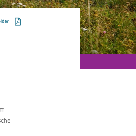
lder
om
sche