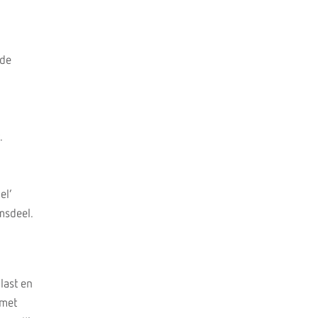
 de
.
el’
msdeel.
last en
 met