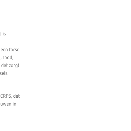
 is
 een forse
, rood,
 dat zorgt
sels.
 CRPS, dat
ouwen in