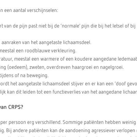
n een aantal verschijnselen:
t van de pijn past niet bij de ‘normale’ pijn die bij het letsel of bij
j aanraken van het aangetaste lichaamsdeel.
meestal een roodblauwe verkleuring.
atuur, meestal een warmere of een koudere aangedane ledemaat
ing (oedeem), zweten, overdreven haargroei en nagelgroei.
tijdens of na beweging.
dt het aangetaste lichaamsdeel stijver en er kan een ‘doof gevo
lijk kan dit leiden tot een functieverlies van het aangedane lichaa
 van CRPS?
 per persoon erg verschillend. Sommige patiënten hebben weinig 
edig. Bij andere patiënten kan de aandoening agressiever verlopen