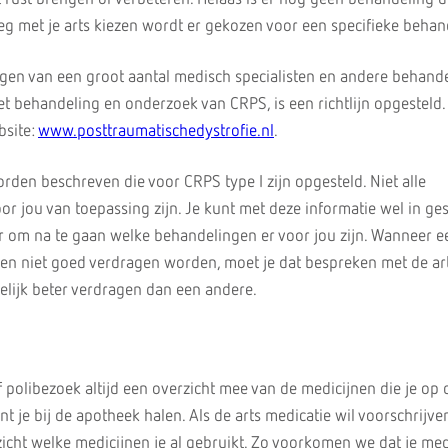
leg met je arts kiezen wordt er gekozen voor een specifieke behan
gen van een groot aantal medisch specialisten en andere behande
t behandeling en onderzoek van CRPS, is een richtlijn opgesteld.
bsite:
www.posttraumatischedystrofie.nl
.
den beschreven die voor CRPS type I zijn opgesteld. Niet alle
or jou van toepassing zijn. Je kunt met deze informatie wel in ge
 om na te gaan welke behandelingen er voor jou zijn. Wanneer e
en niet goed verdragen worden, moet je dat bespreken met de art
lijk beter verdragen dan een andere.
polibezoek altijd een overzicht mee van de medicijnen die je op d
t je bij de apotheek halen. Als de arts medicatie wil voorschrijve
rzicht welke medicijnen je al gebruikt. Zo voorkomen we dat je me