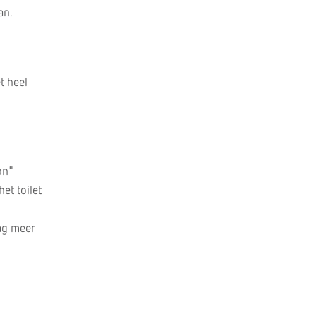
an.
t heel
on"
et toilet
mag meer