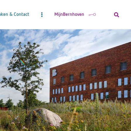
aken & Contact
MijnBernhoven