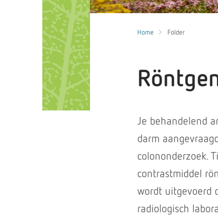
Home
Folder
Röntgen
Je behandelend ar
darm aangevraagd.
colononderzoek. T
contrastmiddel rö
wordt uitgevoerd d
radiologisch labor