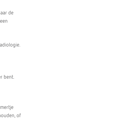
naar de
 een
adiologie.
r bent.
amertje
houden, of