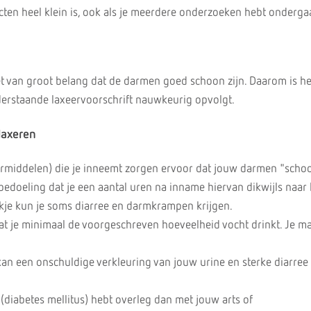
ecten heel klein is, ook als je meerdere onderzoeken hebt onderga
et van groot belang dat de darmen goed schoon zijn. Daarom is he
nderstaande laxeervoorschrift nauwkeurig opvolgt.
laxeren
ermiddelen) die je inneemt zorgen ervoor dat jouw darmen "scho
bedoeling dat je een aantal uren na inname hiervan dikwijls naar h
nkje kun je soms diarree en darmkrampen krijgen.
 dat je minimaal de voorgeschreven hoeveelheid vocht drinkt. Je 
kan een onschuldige verkleuring van jouw urine en sterke diarree
e (diabetes mellitus) hebt overleg dan met jouw arts of