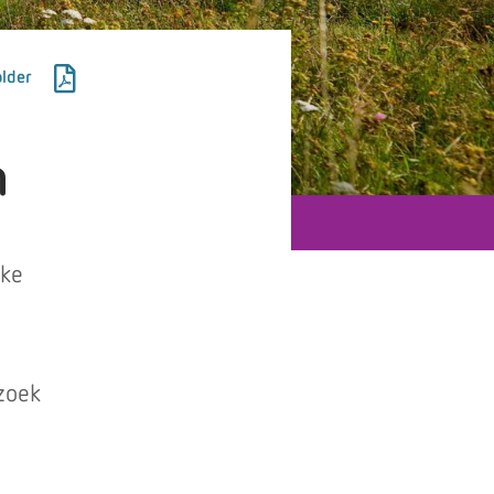
lder
m
kke
zoek