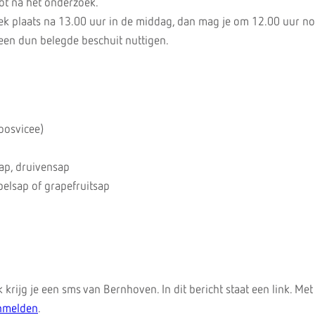
ot na het onderzoek.
ek plaats na 13.00 uur in de middag, dan mag je om 12.00 uur n
een dun belegde beschuit nuttigen.
oosvicee)
ap, druivensap
pelsap of grapefruitsap
 krijg je een sms van Bernhoven. In dit bericht staat een link. Met
anmelden
.