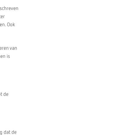
eschreven
ter
den. Ook
oeren van
en is
t de
g dat de