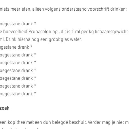
niets meer eten, alleen volgens onderstaand voorschrift drinken:
toegestane drank *
e hoeveelheid Prunacolon op , dit is 1 ml per kg lichaamsgewicht
. Drink hierna nog een groot glas water.
oegestane drank *
toegestane drank *
toegestane drank *
toegestane drank *
toegestane drank *
toegestane drank *
toegestane drank *
zoek
 een kop thee met een dun belegde beschuit. Verder mag je niet m