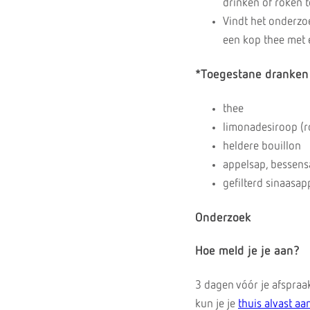
drinken of roken t
Vindt het onderzo
een kop thee met 
*Toegestane dranken
thee
limonadesiroop (r
heldere bouillon
appelsap, bessens
gefilterd sinaasap
Onderzoek
Hoe meld je je aan?
3 dagen vóór je afspraak
kun je je
thuis alvast a