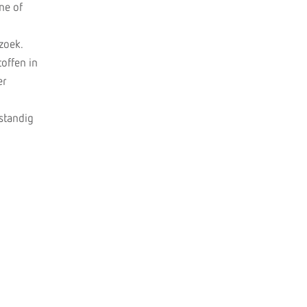
ne of
zoek.
offen in
er
standig