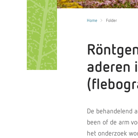
Home
Folder
Röntgen
aderen 
(flebogr
De behandelend ar
been of de arm vo
het onderzoek wor