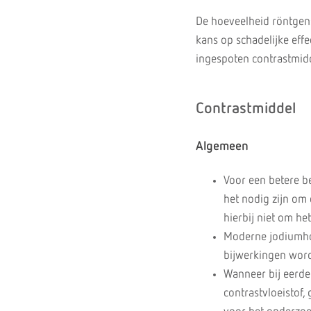
De hoeveelheid röntgenst
kans op schadelijke eff
ingespoten contrastmidde
Contrastmiddel
Algemeen
Voor een betere b
het nodig zijn om 
hierbij niet om he
Moderne jodiumhou
bijwerkingen word
Wanneer bij eerde
contrastvloeistof,