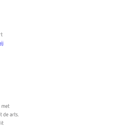
rt
ij
n met
 de arts.
it