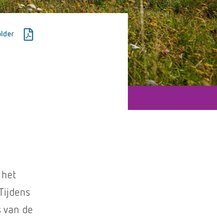
lder
 het
Tijdens
s van de