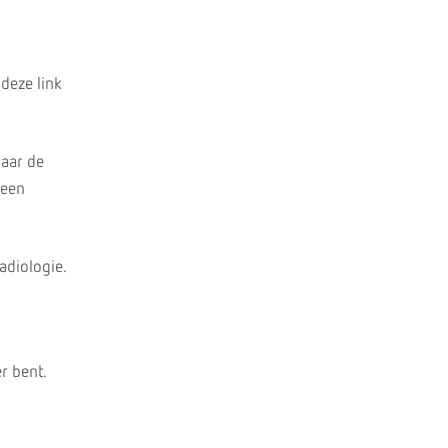
 deze link
naar de
 een
adiologie.
r bent.