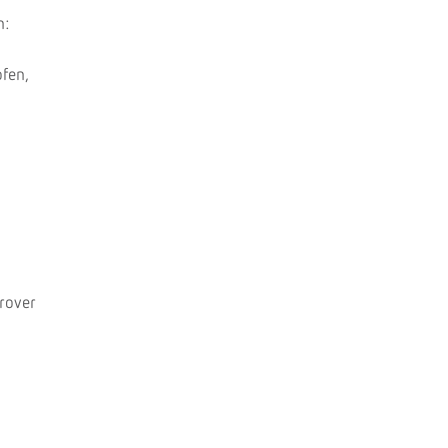
n:
fen,
erover