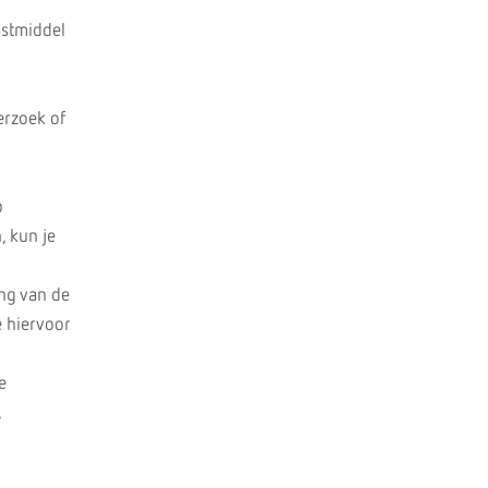
astmiddel
erzoek of
p
, kun je
ing van de
je hiervoor
e
,