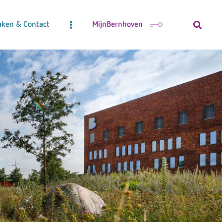
aken & Contact
MijnBernhoven