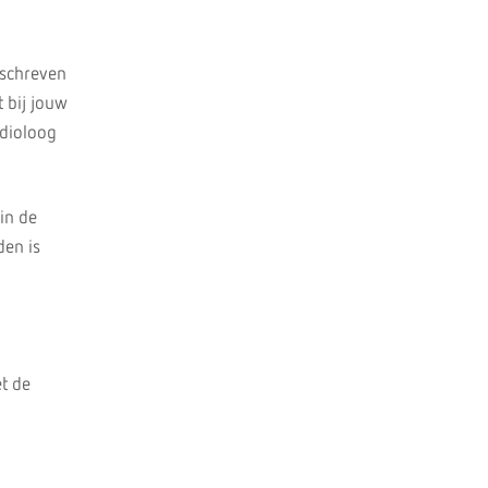
eschreven
 bij jouw
adioloog
in de
den is
t de