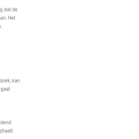
ig dat de
aan. Het
n.
zoek, kan
 gaat
udend
phaalt