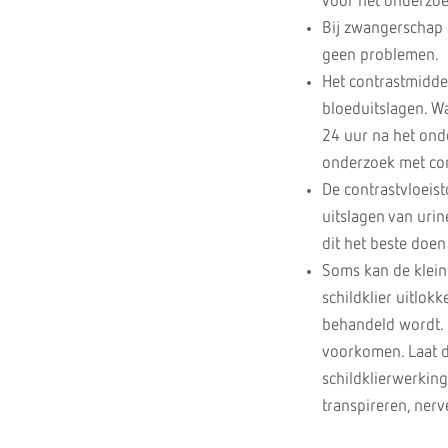
voor het onderzoe
Bij zwangerschap 
geen problemen.
Het contrastmiddel
bloeduitslagen. W
24 uur na het onder
onderzoek met con
De contrastvloeist
uitslagen van urin
dit het beste doe
Soms kan de klein
schildklier uitlokk
behandeld wordt. 
voorkomen. Laat de
schildklierwerking
transpireren, nerv