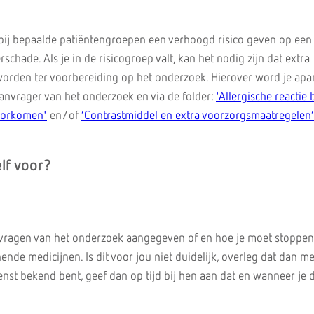
bij bepaalde patiëntengroepen een verhoogd risico geven op een
erschade. Als je in de risicogroep valt, kan het nodig zijn dat extra
orden ter voorbereiding op het onderzoek. Hierover word je apa
nvrager van het onderzoek en via de folder:
'Allergische reactie b
oorkomen'
en/of
‘Contrastmiddel en extra voorzorgsmaatregelen’
lf voor?
anvragen van het onderzoek aangegeven of en hoe je moet stoppe
de medicijnen. Is dit voor jou niet duidelijk, overleg dat dan met
enst bekend bent, geef dan op tijd bij hen aan dat en wanneer je d