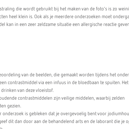
raling die wordt gebruikt bij het maken van de foto’s is zo wein
ecten heel klein is. Ook als je meerdere onderzoeken moet onderg
l kan in een zeer zeldzame situatie een allergische reactie geve
eoordeling van de beelden, die gemaakt worden tijdens het onder
een contrastmiddel via een infuus in de bloedbaan te spuiten. Het
t drinken van deze vloeistof.
dende contrastmiddelen zijn veilige middelen, waarbij zelden
en gezien.
r onderzoek is gebleken dat je overgevoelig bent voor jodiumho
 geef dit dan door aan de behandelend arts en de laborant die je o