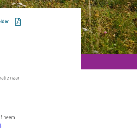
lder
atie naar
Of neem
l
.