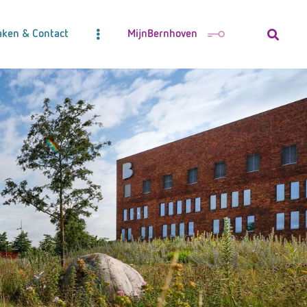
aken & Contact
MijnBernhoven