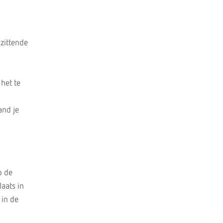
zittende
het te
and je
p de
laats in
 in de