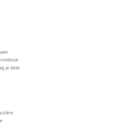
 gaan
 trombose
ag je deze
grotere
de