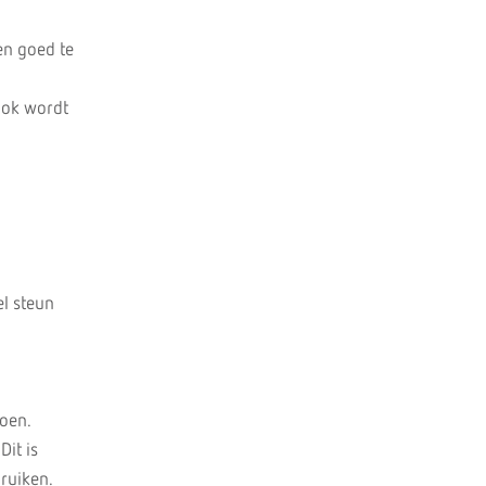
en goed te
Ook wordt
el steun
doen.
Dit is
ruiken.