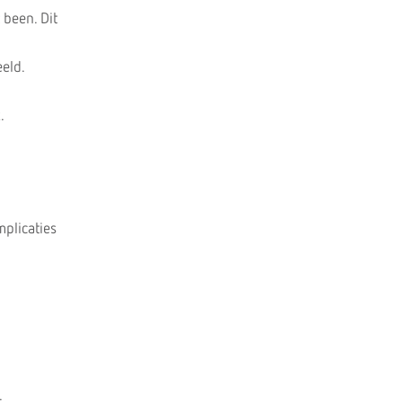
 been. Dit
eld.
.
plicaties
.