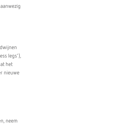
g aanwezig
rdwijnen
ss legs'),
at het
er nieuwe
en, neem