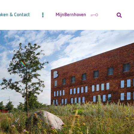
aken & Contact
MijnBernhoven