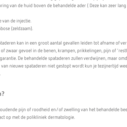
uring van de huid boven de behandelde ader ( Deze kan zeer lan
e van de injectie.
bose (zeldzaam).
ataderen kan in een groot aantal gevallen leiden tot afname of ve
of zwaar gevoel in de benen, krampen, prikkelingen, pijn of 'restle
garantie. De behandelde spataderen zullen verdwijnen, maar omd
 van nieuwe spataderen niet gestopt wordt kun je tezijnertijd we
.
n?
houdende pijn of roodheid en/of zwelling van het behandelde be
t op met de polikliniek dermatologie.