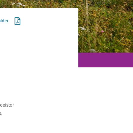
lder
oeistof
e,