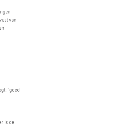
dingen
wust van
en
egt: “goed
ar is de