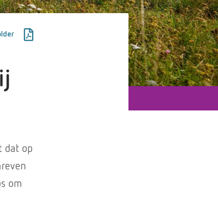
lder
ij
t dat op
hreven
ps om