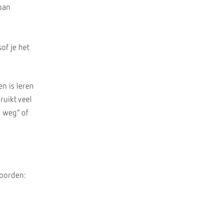
pan
of je het
n is leren
ruikt veel
s weg” of
woorden: