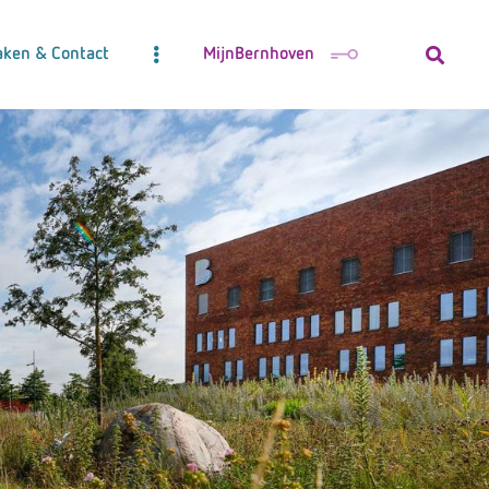
aken & Contact
MijnBernhoven