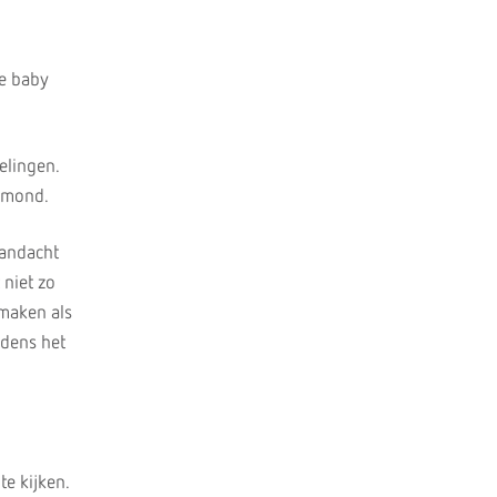
De baby
elingen.
e mond.
aandacht
 niet zo
 maken als
jdens het
te kijken.