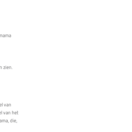
n mama
n zien.
el van
el van het
ama, die,