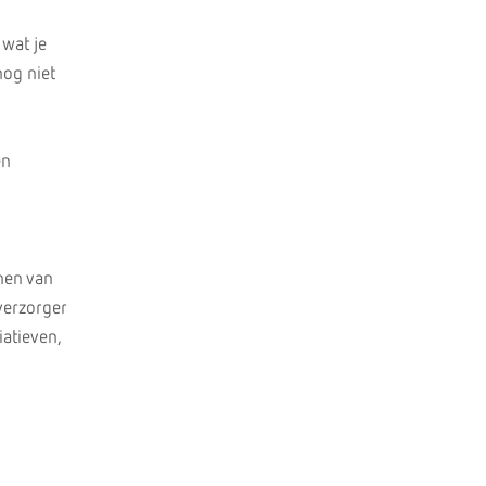
 wat je
nog niet
en
nnen van
verzorger
iatieven,