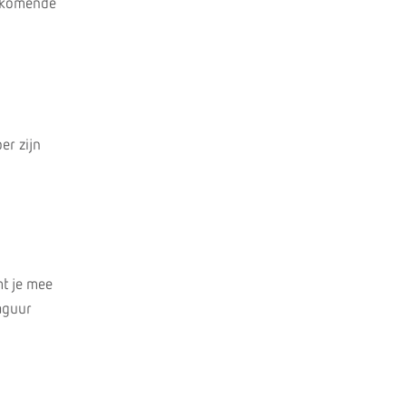
orkomende
er zijn
mt je mee
aguur