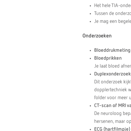
Het hele TIA-onde
Tussen de onderzo
Je mag een begel
Onderzoeken
Bloeddrukmeting
Bloedprikken
Je laat bloed afn
Duplexonderzoek 
Dit onderzoek kijk
dopplertechniek w
folder voor meer u
CT-scan of MRI v
De neuroloog bepa
hersenen, maar op 
ECG (hartfilmpje)