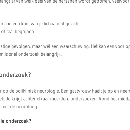
 hangt af van welk deel van de hersenen wordt getroffen. Veelvo
ijn aan één kant van je lichaam of gezicht
of taal begrijpen
nstige gevolgen, maar wél een waarschuwing. Het kan een voorlop
m is snel onderzoek belangrijk.
 onderzoek?
r op de polikliniek neurologie. Een gastvrouw haalt je op en nee
ek. Je krijgt achter elkaar meerdere onderzoeken. Rond het midd
n met de neuroloog.
ele onderzoek?