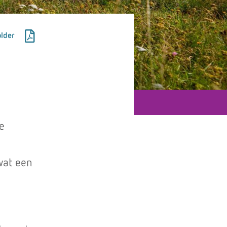
lder
e
wat een