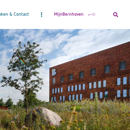
aken & Contact
MijnBernhoven