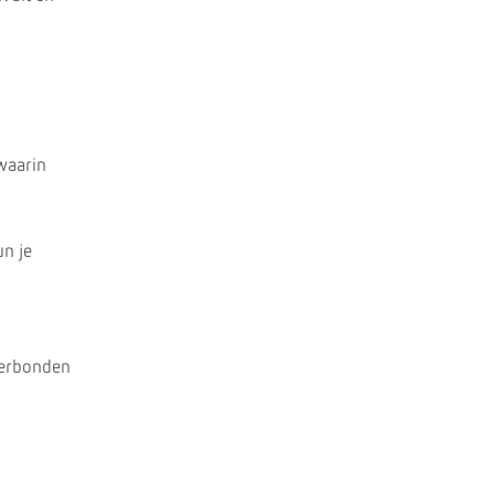
waarin
un je
verbonden