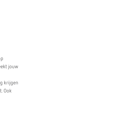
op
eekt jouw
g krijgen
t. Ook