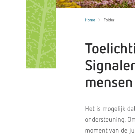
Home
Folder
Toelicht
Signale
mensen 
Het is mogelijk da
ondersteuning. Om 
moment van de jui