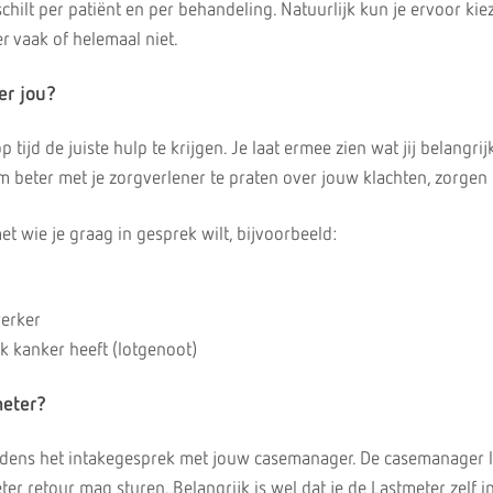
schilt per patiënt en per behandeling. Natuurlijk kun je ervoor ki
r vaak of helemaal niet.
er jou?
tijd de juiste hulp te krijgen. Je laat ermee zien wat jij belangrijk
m beter met je zorgverlener te praten over jouw klachten, zorgen 
t wie je graag in gesprek wilt, bijvoorbeeld:
erker
k kanker heeft (lotgenoot)
meter?
tijdens het intakegesprek met jouw casemanager. De casemanager l
ter retour mag sturen. Belangrijk is wel dat je de Lastmeter zelf i