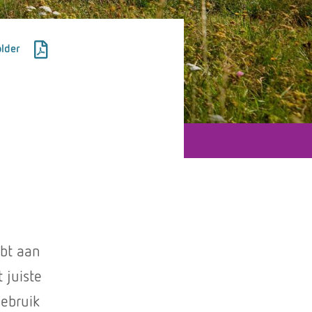
lder
ebt aan
 juiste
gebruik