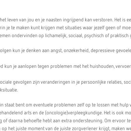
 het leven van jou en je naasten ingrijpend kan verstoren. Het is e
n je te maken kunt krijgen met situaties waar jezelf geen of moei
emen ondervinden op lichamelijk, sociaal, psychisch of praktisch 
volgen kun je denken aan angst, onzekerheid, depressieve gevoel
ed kun je aanlopen tegen problemen met het huishouden, vervoer
ciale gevolgen zijn veranderingen in je persoonlijke relaties, soc
ksituatie.
 in staat bent om eventuele problemen zelf op te lossen met hulp 
 behandelend arts en de (oncologie)verpleegkundige. Het is ook mo
ng of daarna behoefte hebt aan extra ondersteuning. Om ervoor t
 op het juiste moment van de juiste zorgverlener krijgt, maken we