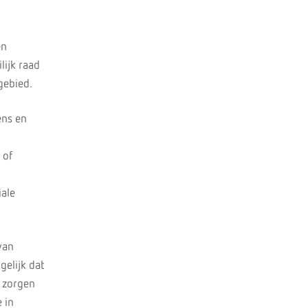
en
lijk raad
gebied.
ens en
 of
iale
van
gelijk dat
e zorgen
 in