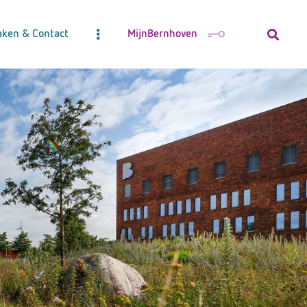
aken & Contact
MijnBernhoven