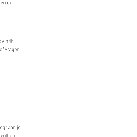
ezen om
 vindt.
of vragen.
egt aan je
nvult en