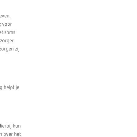
even,
k voor
het soms
rzorger
zorgen zij
g helpt je
ierbij kun
n over het