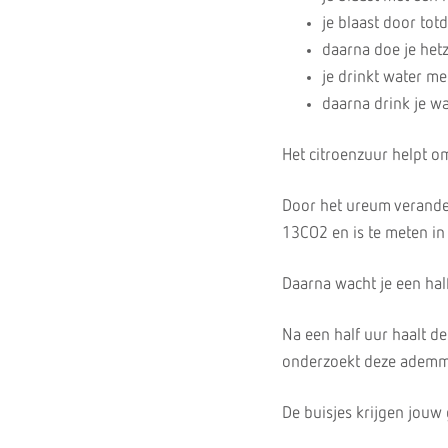
je blaast door tot
daarna doe je hetz
je drinkt water me
daarna drink je w
Het citroenzuur helpt om
Door het ureum verandert
13CO2 en is te meten in
Daarna wacht je een half
Na een half uur haalt de
onderzoekt deze ademm
De buisjes krijgen jou