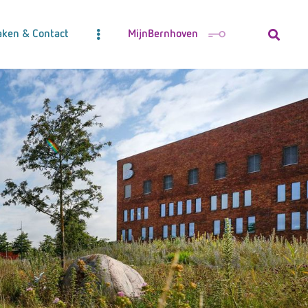
aken & Contact
MijnBernhoven