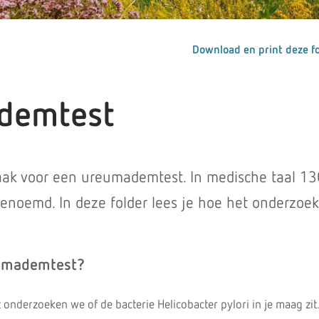
Download en print deze fo
demtest
aak voor een ureumademtest. In medische taal 13
noemd. In deze folder lees je hoe het onderzoek
umademtest?
nderzoeken we of de bacterie Helicobacter pylori in je maag zit.