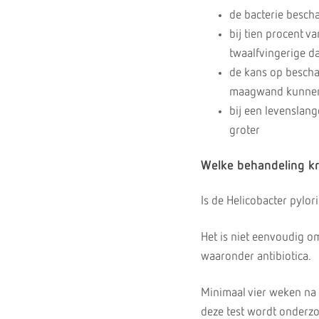
de bacterie besch
bij tien procent v
twaalfvingerige d
de kans op bescha
maagwand kunnen b
bij een levenslan
groter
Welke behandeling kri
Is de Helicobacter pylor
Het is niet eenvoudig om
waaronder antibiotica.
Minimaal vier weken na 
deze test wordt onderzo