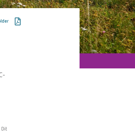
lder
C-
 Dit