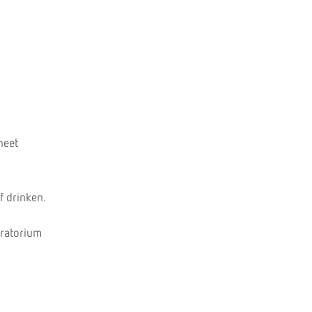
heet
f drinken.
oratorium