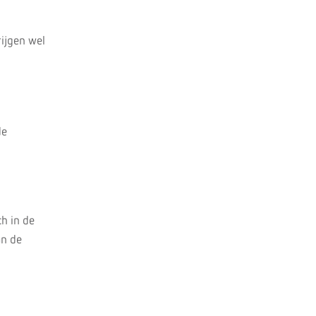
ijgen wel
de
h in de
an de