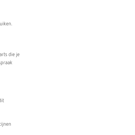
uiken.
rts die je
spraak
it
cijnen