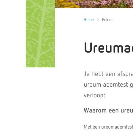
Home
Folder
Ureuma
Je hebt een afspr
ureum ademtest ge
verloopt.
Waarom een ure
Met een ureumademtest o