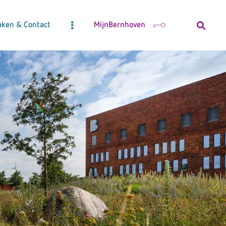
aken & Contact
MijnBernhoven