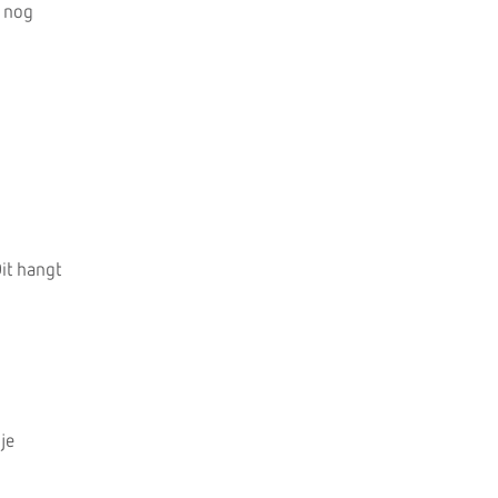
r nog
it hangt
je