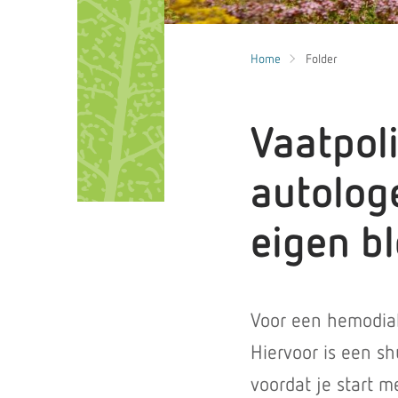
Home
Folder
Vaatpoli
autolog
eigen b
Voor een hemodial
Hiervoor is een s
voordat je start m