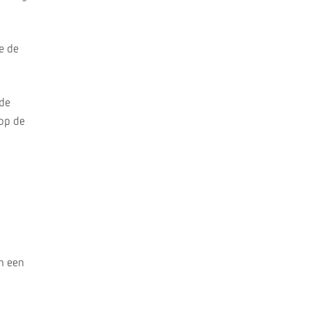
e de
 de
op de
n een