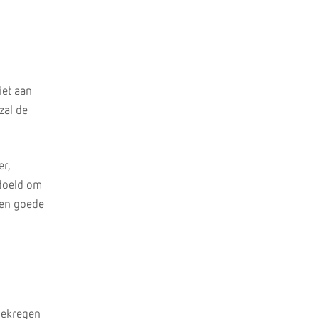
iet aan
zal de
er,
edoeld om
een goede
egekregen