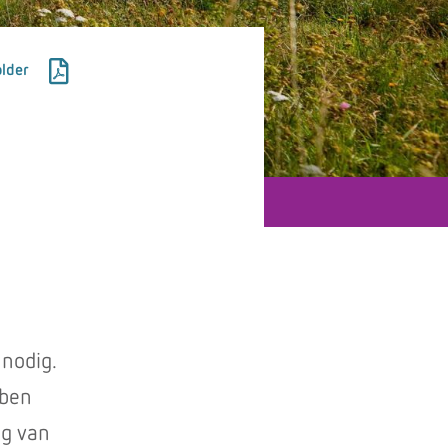
lder
nodig.
bben
ng van