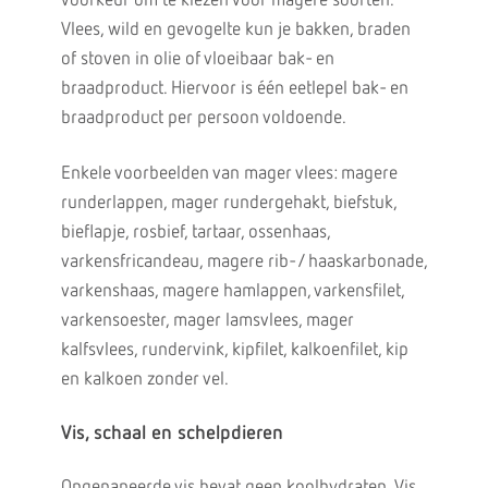
voorkeur om te kiezen voor magere soorten.
Vlees, wild en gevogelte kun je bakken, braden
of stoven in olie of vloeibaar bak- en
braadproduct. Hiervoor is één eetlepel bak- en
braadproduct per persoon voldoende.
Enkele voorbeelden van mager vlees: magere
runderlappen, mager rundergehakt, biefstuk,
bieflapje, rosbief, tartaar, ossenhaas,
varkensfricandeau, magere rib- / haaskarbonade,
varkenshaas, magere hamlappen, varkensfilet,
varkensoester, mager lamsvlees, mager
kalfsvlees, rundervink, kipfilet, kalkoenfilet, kip
en kalkoen zonder vel.
Vis, schaal en schelpdieren
Ongepaneerde vis bevat geen koolhydraten. Vis