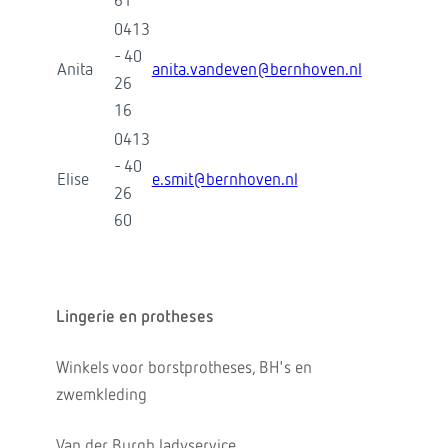
61
0413
- 40
Anita
anita.vandeven@bernhoven.nl
26
16
0413
- 40
Elise
e.smit@bernhoven.nl
26
60
Lingerie en protheses
Winkels voor borstprotheses, BH's en
zwemkleding
Van der Burgh ladyservice