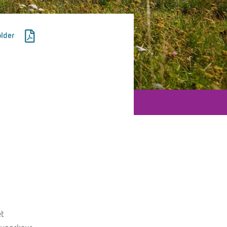
lder
et