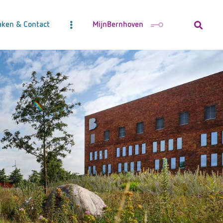
aken & Contact
MijnBernhoven