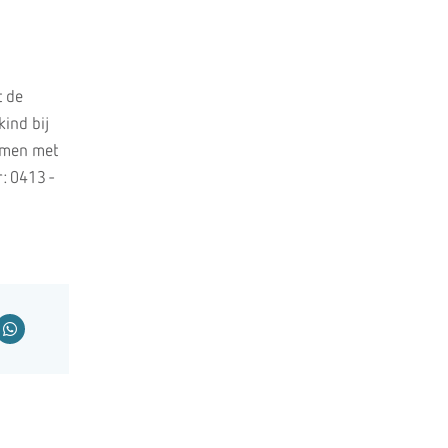
t de
kind bij
nemen met
: 0413 -