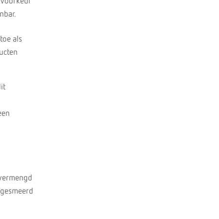
j voorkeur
nbar.
toe als
ducten
it
een
n vermengd
d gesmeerd