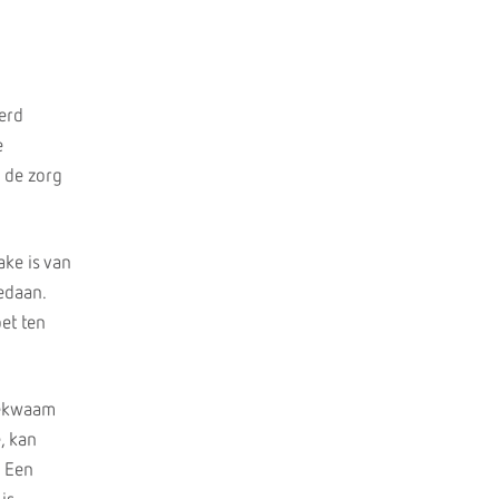
eerd
e
n de zorg
ake is van
gedaan.
et ten
sbekwaam
, kan
. Een