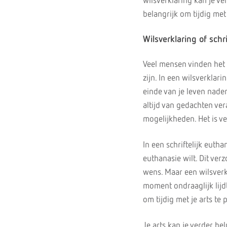
wilsverklaring kan je ve
belangrijk om tijdig met 
Wilsverklaring of schr
Veel mensen vinden het 
zijn. In een wilsverklari
einde van je leven nade
altijd van gedachten ve
mogelijkheden. Het is v
In een schriftelijk eut
euthanasie wilt. Dit verz
wens. Maar een wilsverkl
moment ondraaglijk lijdt
om tijdig met je arts te
Je arts kan je verder h