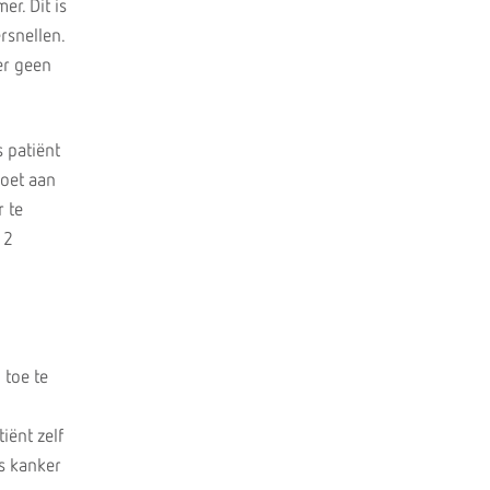
r. Dit is
ersnellen.
 er geen
s patiënt
moet aan
 te
 2
 toe te
iënt zelf
ls kanker