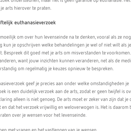
rzoek ondersteunen, maar het is geen garantie op euthanasie. Het 
je arts hierover te praten.
iftelijk euthanasieverzoek
moeilijk om over hun levenseinde na te denken, vooral als ze no
ng kun je opschrijven welke behandelingen je wel of niet wilt als j
rt. Bespreek dit goed met je arts om misverstanden te voorkomen.
randeren, want jouw inzichten kunnen veranderen, net als de med
erstandig om regelmatig je keuzes opnieuw te bespreken.
hanasieverzoek geef je precies aan onder welke omstandigheden je
oek is een duidelijk verzoek aan de arts, zodat er geen twijfel is o
aring alleen is niet genoeg. De arts moet er zeker van zijn dat je 
 en dat het verzoek vrijwillig en weloverwogen is. Het is daarom 
 praten over je wensen voor het levenseinde.
elpen met vragen en het vastleggen van je wensen.