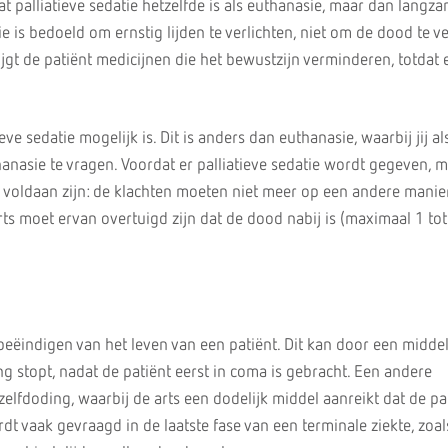
alliatieve sedatie hetzelfde is als euthanasie, maar dan langzame
tie is bedoeld om ernstig lijden te verlichten, niet om de dood te v
krijgt de patiënt medicijnen die het bewustzijn verminderen, totdat
ieve sedatie mogelijk is. Dit is anders dan euthanasie, waarbij jij al
nasie te vragen. Voordat er palliatieve sedatie wordt gegeven, 
voldaan zijn: de klachten moeten niet meer op een andere manier
ts moet ervan overtuigd zijn dat de dood nabij is (maximaal 1 tot
 beëindigen van het leven van een patiënt. Dit kan door een middel
g stopt, nadat de patiënt eerst in coma is gebracht. Een andere
 zelfdoding, waarbij de arts een dodelijk middel aanreikt dat de pat
t vaak gevraagd in de laatste fase van een terminale ziekte, zoa