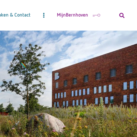
aken & Contact
MijnBernhoven