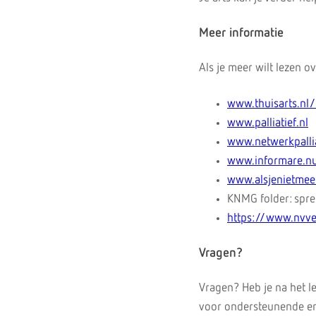
Meer informatie
Als je meer wilt lezen o
www.thuisarts.nl
www.palliatief.nl
www.netwerkpalli
www.informare.n
www.alsjenietmee
KNMG folder: spree
https://www.nvve
Vragen?
Vragen? Heb je na het l
voor ondersteunende en 