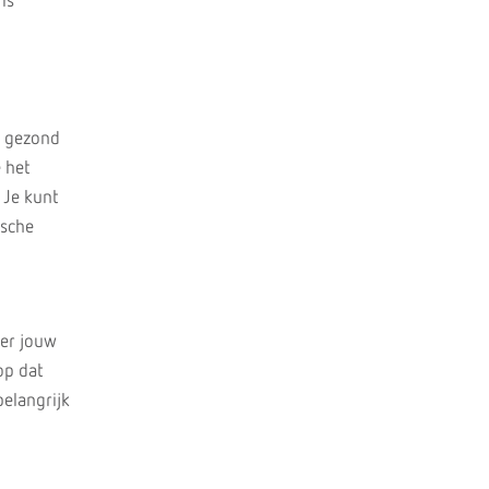
is
g gezond
e het
 Je kunt
ische
ver jouw
op dat
belangrijk