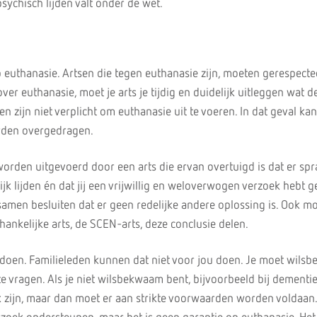
sychisch lijden valt onder de wet.
p euthanasie. Artsen die tegen euthanasie zijn, moeten gerespect
ver euthanasie, moet je arts je tijdig en duidelijk uitleggen wat d
en zijn niet verplicht om euthanasie uit te voeren. In dat geval ka
rden overgedragen.
orden uitgevoerd door een arts die ervan overtuigd is dat er spr
ijk lijden én dat jij een vrijwillig en weloverwogen verzoek hebt 
samen besluiten dat er geen redelijke andere oplossing is. Ook mo
ankelijke arts, de SCEN-arts, deze conclusie delen.
k doen. Familieleden kunnen dat niet voor jou doen. Je moet wil
e vragen. Als je niet wilsbekwaam bent, bijvoorbeeld bij dementie
 zijn, maar dan moet er aan strikte voorwaarden worden voldaan