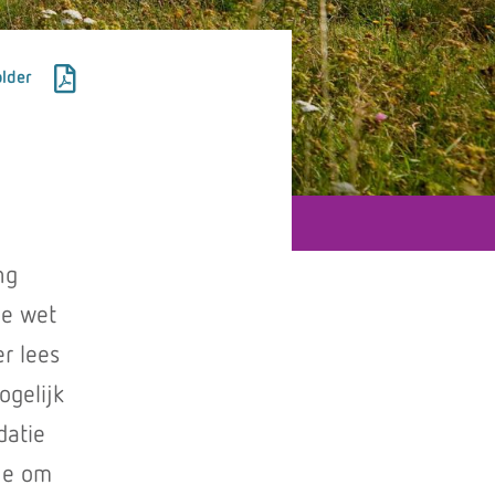
lder
ng
De wet
r lees
ogelijk
datie
 je om