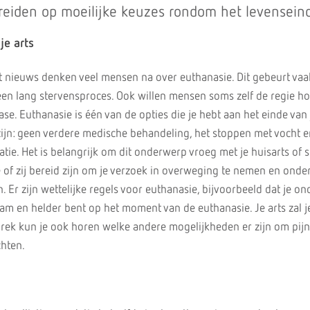
ereiden op moeilijke keuzes rondom het levensein
je arts
ht nieuws denken veel mensen na over euthanasie. Dit gebeurt vaa
 een lang stervensproces. Ook willen mensen soms zelf de regie h
ase. Euthanasie is één van de opties die je hebt aan het einde van 
jn: geen verdere medische behandeling, het stoppen met vocht e
atie. Het is belangrijk om dit onderwerp vroeg met je huisarts of s
e of zij bereid zijn om je verzoek in overweging te nemen en onde
Er zijn wettelijke regels voor euthanasie, bijvoorbeeld dat je on
aam en helder bent op het moment van de euthanasie. Je arts zal j
prek kun je ook horen welke andere mogelijkheden er zijn om pijn
chten.