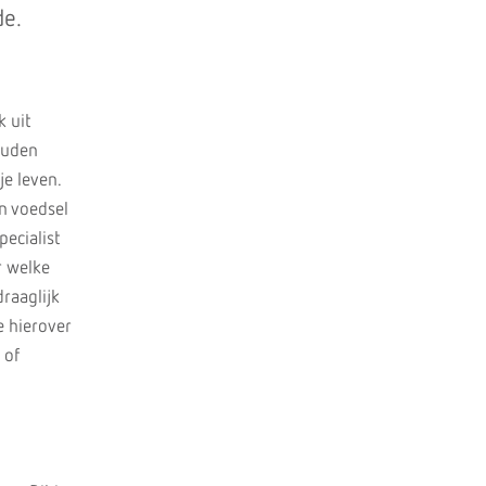
de.
k uit
ouden
je leven.
n voedsel
pecialist
r welke
draaglijk
e hierover
 of