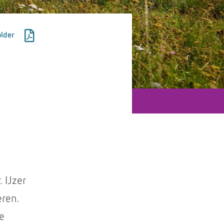
lder
 IJzer
eren.
e