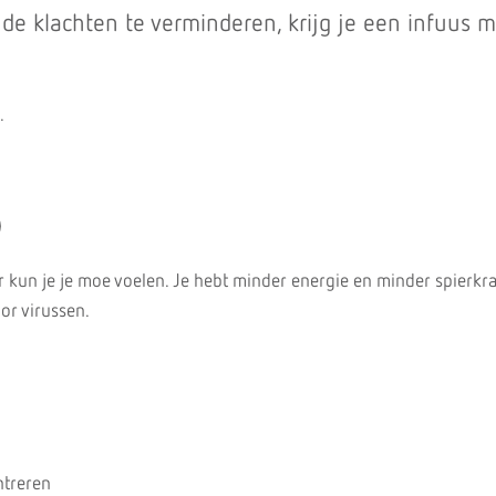
e klachten te verminderen, krijg je een infuus me
.
)
r kun je je moe voelen. Je hebt minder energie en minder spierkr
oor virussen.
ntreren