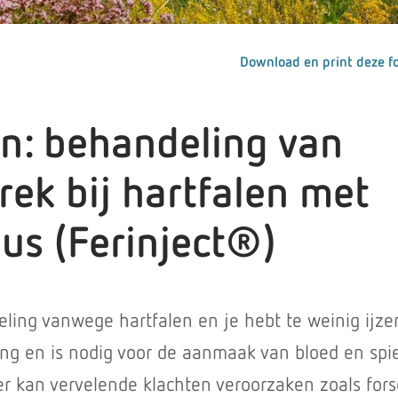
Download en print deze fo
en: behandeling van
rek bij hartfalen met
uus (Ferinject®)
ling vanwege hartfalen en je hebt te weinig ijzer.
ing en is nodig voor de aanmaak van bloed en spi
er kan vervelende klachten veroorzaken zoals fors