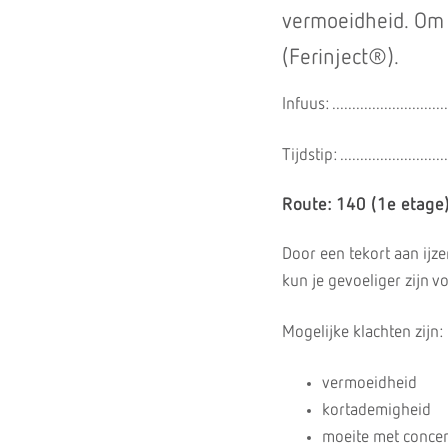
vermoeidheid. Om d
(Ferinject®).
Infuus: .............................
Tijdstip: ...........................
Route: 140 (1e etage
Door een tekort aan ijze
kun je gevoeliger zijn v
Mogelijke klachten zijn:
vermoeidheid
kortademigheid
moeite met conce