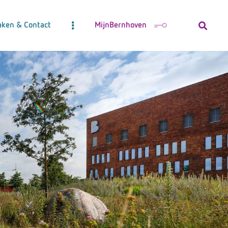
aken & Contact
MijnBernhoven