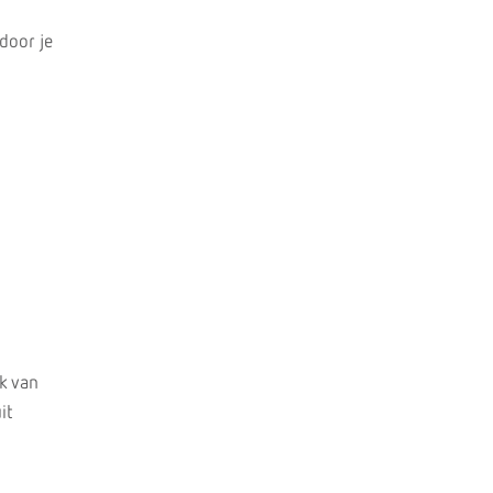
door je
ak van
it