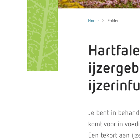
Home
Folder
Hartfal
ijzergeb
ijzerinf
Je bent in behande
komt voor in voed
Een tekort aan ijz