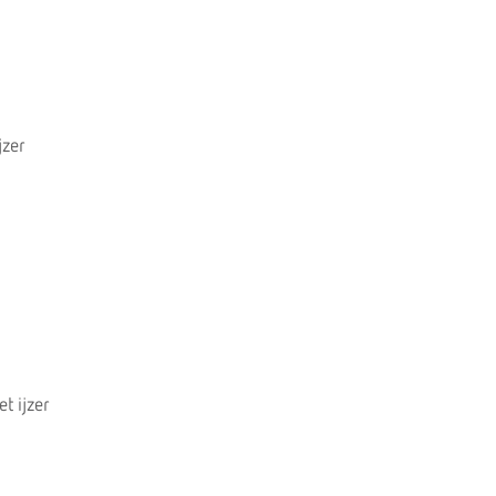
jzer
t ijzer