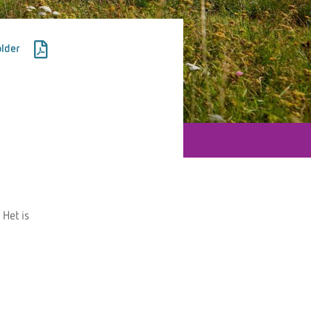
lder
 Het is