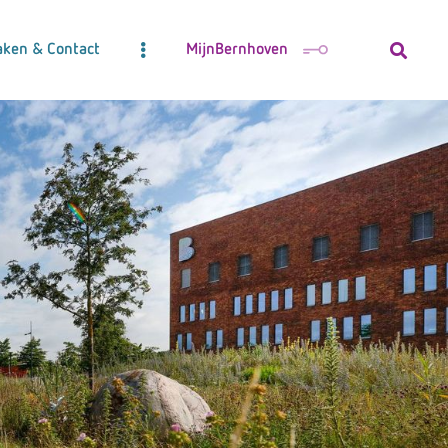
aken & Contact
MijnBernhoven