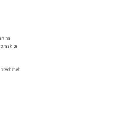
 en na
spraak te
ontact met