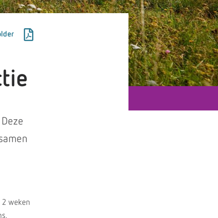
lder
tie
. Deze
e samen
e 2 weken
ns.