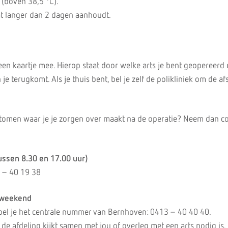
t (boven 38,5 °C).
dat langer dan 2 dagen aanhoudt.
 een kaartje mee. Hierop staat door welke arts je bent geopereerd
e terugkomt. Als je thuis bent, bel je zelf de polikliniek om de af
ptomen waar je je zorgen over maakt na de operatie? Neem dan c
ussen 8.30 en 17.00 uur)
3 – 40 19 38
t weekend
bel je het centrale nummer van Bernhoven: 0413 – 40 40 40.
de afdeling kijkt samen met jou of overleg met een arts nodig is.