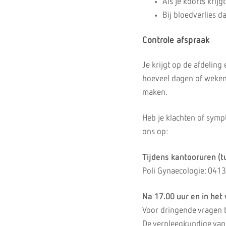
Als je koorts krijg
Bij bloedverlies 
Controle afspraak
Je krijgt op de afdeling
hoeveel dagen of weken j
maken.
Heb je klachten of sym
ons op:
Tijdens kantooruren (t
Poli Gynaecologie: 041
Na 17.00 uur en in he
Voor dringende vragen 
De verpleegkundige van 