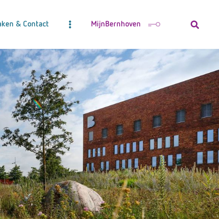
aken & Contact
MijnBernhoven