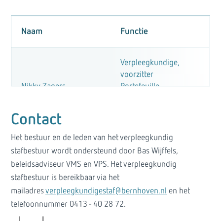
Naam
Functie
Verpleegkundige,
voorzitter
Nikky Zagers
Portefeuille
bestuurlijke zaken en
strategie
Contact
Het bestuur en de leden van het verpleegkundig
Regieverpleegkundige,
stafbestuur wordt ondersteund door Bas Wijffels,
vice voorzitter
beleidsadviseur VMS en VPS. Het verpleegkundig
Dienke van Boxtel
Portefeuille
stafbestuur is bereikbaar via het
bekostiging interne
communicatie
mailadres
verpleegkundigestaf@bernhoven.nl
en het
telefoonnummer 0413 - 40 28 72.