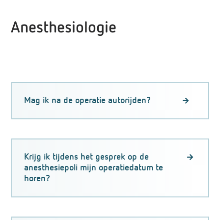
Anesthesiologie
Mag ik na de operatie autorijden?
Nee, na een narcose of een ruggenprik moet je 24
uur wachten voor je mag autorijden. Na een operatie
Krijg ik tijdens het gesprek op de
in dagbehandeling heb je dus vervoer naar huis
anesthesiepoli mijn operatiedatum te
nodig. Soms mag je langer niet autorijden. Dat hangt
horen?
af van je conditie en type operatie. De behandelend
arts bespreekt dit met je.
Nee, de operatiedatum wordt door de planning van