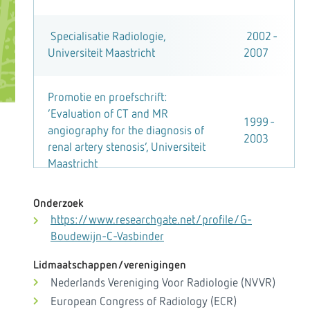
Specialisatie Radiologie,
2002 -
Universiteit Maastricht
2007
Promotie en proefschrift:
‘Evaluation of CT and MR
1999 -
angiography for the diagnosis of
2003
renal artery stenosis’, Universiteit
Maastricht
Onderzoek
1988 -
Geneeskunde, Universiteit Utrecht
https://www.researchgate.net/profile/G-
1995
Boudewijn-C-Vasbinder
Lidmaatschappen/verenigingen
Nederlands Vereniging Voor Radiologie (NVVR)
European Congress of Radiology (ECR)