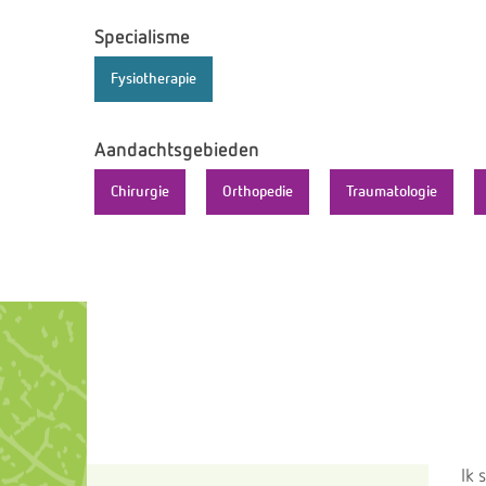
Specialisme
Fysiotherapie
Aandachtsgebieden
Chirurgie
Orthopedie
Traumatologie
Ik 