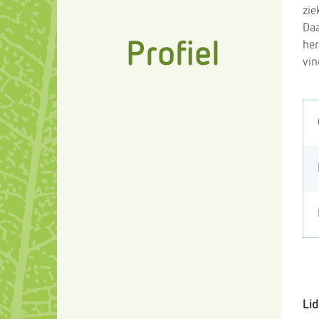
zie
Daa
Profiel
her
vin
Li