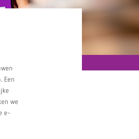
ouwen
. Een
ijke
aken we
e e-