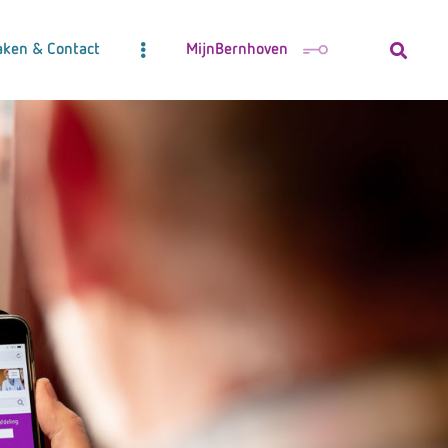
aken & Contact
MijnBernhoven