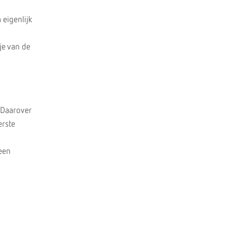
 eigenlijk
je van de
 Daarover
erste
 een