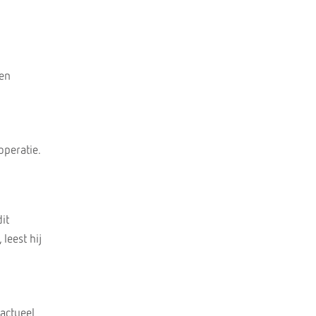
een
operatie.
it
leest hij
 actueel