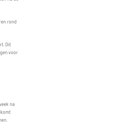
ren rond
t. Dit
rgen voor
 week na
t komt
men.