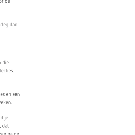
or de
rleg dan
n die
ecties.
ies en een
weken.
d je
, dat
ken na de