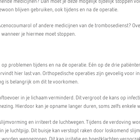
ende medicijnen? Dan moet je deze mogelijk tijdelijk stoppen vo
ewoon blijven gebruiken, ook tijdens en na de operatie.
Acenocoumarol of andere medicijnen van de trombosedienst? Ove
s wanneer je hiermee moet stoppen.
op problemen tijdens en na de operatie. Eén op de drie patiënte
indt hier last van. Orthopedische operaties zijn gevoelig voor inf
 is belangrijk om dit te voorkomen.
ftoevoer in je lichaam verminderd. Dit vergroot de kans op infect
ezing. Hierdoor kan je opname langer duren, soms zelfs enkele 
lijmvorming en irriteert de luchtwegen. Tijdens de verdoving wor
n je luchtpijp. Dit buisje kan verstopt raken door loskomend slijm
t worden weggezogen. Dit kan irritatie en hoestklachten veroorza