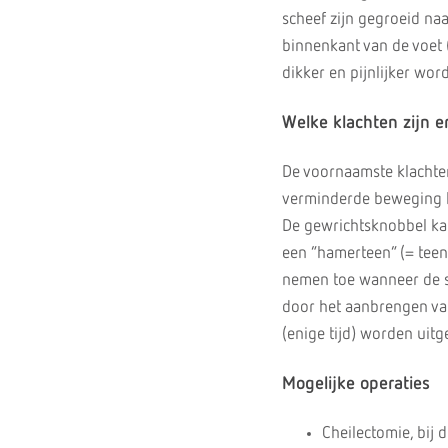
scheef zijn gegroeid na
binnenkant van de voet (
dikker en pijnlijker word
Welke klachten zijn e
De voornaamste klachten
verminderde beweging k
De gewrichtsknobbel kan
een “hamerteen” (= teen
nemen toe wanneer de s
door het aanbrengen van
(enige tijd) worden uitg
Mogelijke operaties
Cheilectomie, bij