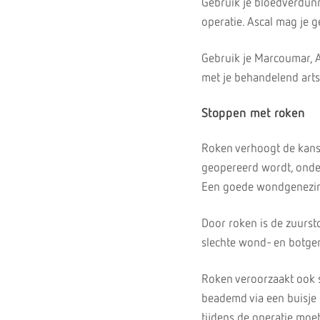
Gebruik je bloedverdunn
operatie. Ascal mag je g
Gebruik je Marcoumar, 
met je behandelend art
Stoppen met roken
Roken verhoogt de kans 
geopereerd wordt, onderv
Een goede wondgenezing
Door roken is de zuursto
slechte wond- en botgen
Roken veroorzaakt ook s
beademd via een buisje i
tijdens de operatie moe