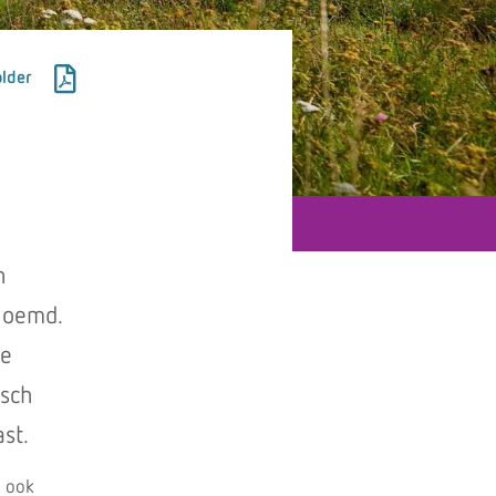
lder
n
enoemd.
ze
isch
st.
j ook