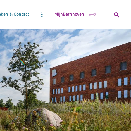
aken & Contact
MijnBernhoven