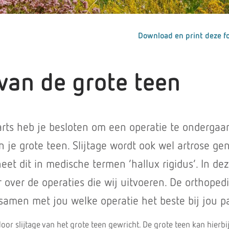
Download en print deze fo
 van de grote teen
 arts heb je besloten om een operatie te ondergaa
n je grote teen. Slijtage wordt ook wel artrose g
heet dit in medische termen ‘hallux rigidus’. In de
r over de operaties die wij uitvoeren. De orthoped
samen met jou welke operatie het beste bij jou pa
oor slijtage van het grote teen gewricht. De grote teen kan hierbi