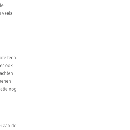
de
 veelal
ote teen.
 er ook
lachten
hoenen
atie nog
i aan de