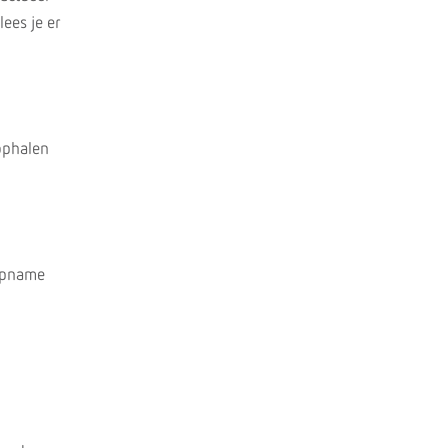
lees je er
 ophalen
 opname