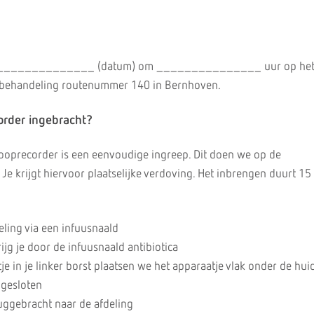
p _______________ (datum) om _______________ uur op he
gbehandeling routenummer 140 in Bernhoven.
order ingebracht?
ooprecorder is een eenvoudige ingreep. Dit doen we op de
 Je krijgt hiervoor plaatselijke verdoving. Het inbrengen duurt 15
deling via een infuusnaald
ijg je door de infuusnaald antibiotica
tje in je linker borst plaatsen we het apparaatje vlak onder de hui
 gesloten
uggebracht naar de afdeling