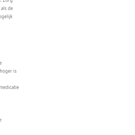
n. Zorg
 als de
ogelijk
e
hoger is
 medicatie
e