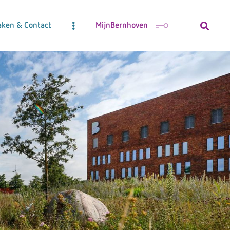
aken & Contact
MijnBernhoven