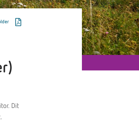
lder
r)
or. Dit
.