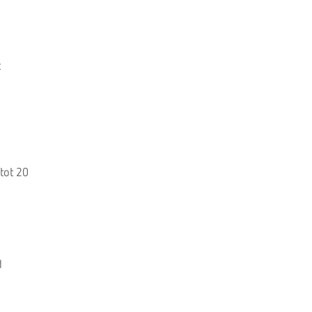
t
 tot 20
d