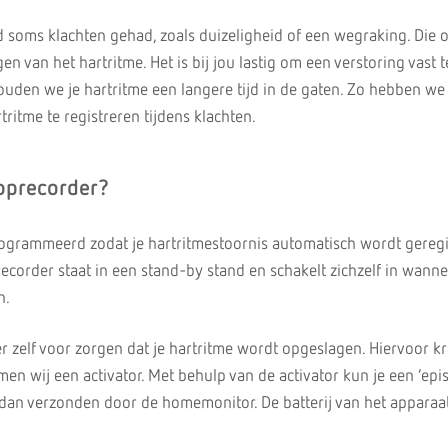
jd soms klachten gehad, zoals duizeligheid of een wegraking. Die 
en van het hartritme. Het is bij jou lastig om een verstoring vast t
uden we je hartritme een langere tijd in de gaten. Zo hebben we
ritme te registreren tijdens klachten.
oprecorder?
ogrammeerd zodat je hartritmestoornis automatisch wordt geregi
e recorder staat in een stand-by stand en schakelt zichzelf in wanne
n.
er zelf voor zorgen dat je hartritme wordt opgeslagen. Hiervoor kr
en wij een activator. Met behulp van de activator kun je een ‘epi
dan verzonden door de homemonitor. De batterij van het apparaat