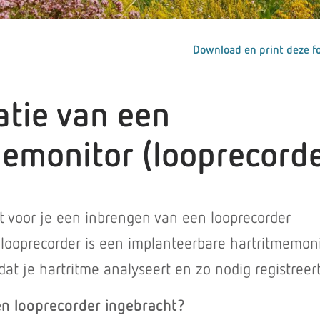
Download en print deze fo
atie van een
memonitor (looprecorde
ft voor je een inbrengen van een looprecorder
looprecorder is een implanteerbare hartritmemonit
dat je hartritme analyseert en zo nodig registreert
 looprecorder ingebracht?