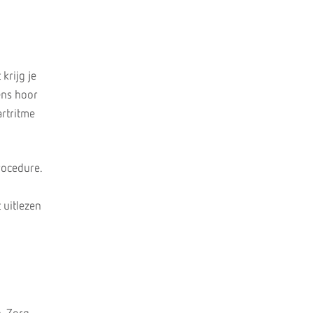
krijg je
ens hoor
artritme
rocedure.
 uitlezen