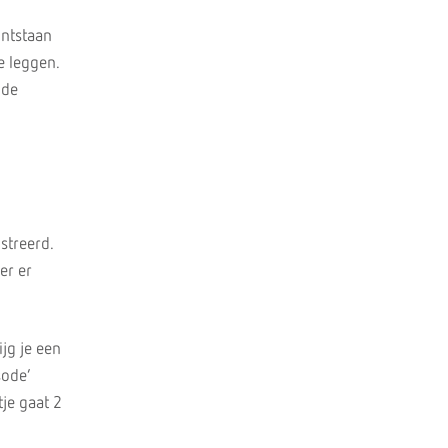
ontstaan
e leggen.
 de
streerd.
er er
ijg je een
sode’
je gaat 2