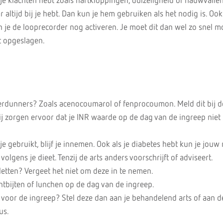
 je klachten hebt zoals hartkloppingen, duizeligheid of flauwvalle
r altijd bij je hebt. Dan kun je hem gebruiken als het nodig is. Ook
un je de looprecorder nog activeren. Je moet dit dan wel zo snel m
ft opgeslagen.
erdunners? Zoals acenocoumarol of fenprocoumon. Meld dit bij d
j zorgen ervoor dat je INR waarde op de dag van de ingreep niet 
je gebruikt, blijf je innemen. Ook als je diabetes hebt kun je jouw
olgens je dieet. Tenzij de arts anders voorschrijft of adviseert.
letten? Vergeet het niet om deze in te nemen.
tbijten of lunchen op de dag van de ingreep.
 voor de ingreep? Stel deze dan aan je behandelend arts of aan d
us.