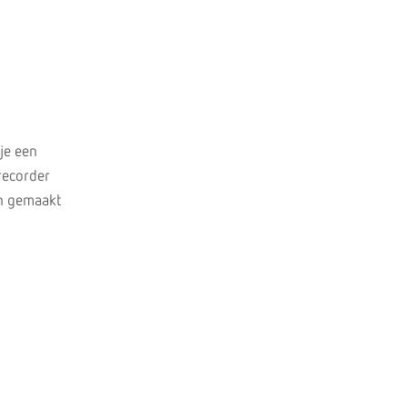
je een
recorder
en gemaakt