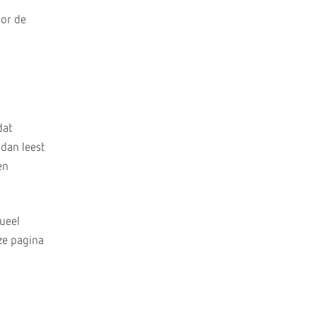
or de
dat
 dan leest
en
tueel
ze pagina