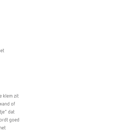
het
e klem zit
kwand of
je" dat
wordt goed
met