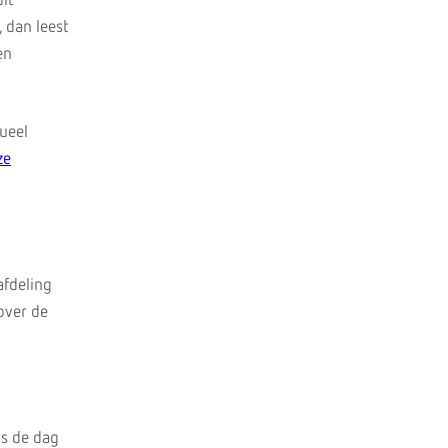
it
, dan leest
en
tueel
ze
afdeling
over de
ns de dag