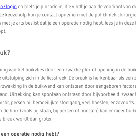
fo/login
en toets je pincode in, die vindt je aan de voorkant van de
 de keuzehulp kun je contact opnemen met de polikliniek chirurgi
met je arts beslist dat je een operatie nodig hebt, lees je in deze
pt.
euk?
lping van het buikvlies door een zwakke plek of opening in de bui
 uitstulping zich in de liesstreek. De breuk is herkenbaar als een 
verzwakking in de buikwand kan ontstaan door aangeboren factor
and. Uitrekking kan spontaan ontstaan door bijvoorbeeld: zwaar ti
ht, persen bij bemoeilijkte stoelgang, veel hoesten, enzovoorts. 
 de buik (zoals bij staan, bij persen of hoesten) kan er meer bui
e breuk wordt dan groter.
 een operatie nodig hebt?