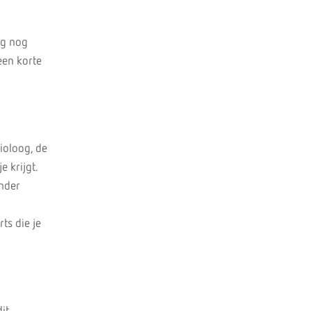
ag nog
een korte
ioloog, de
e krijgt.
onder
ts die je