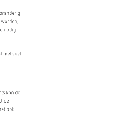
 branderig
r worden,
ie nodig
t met veel
rts kan de
kt de
het ook