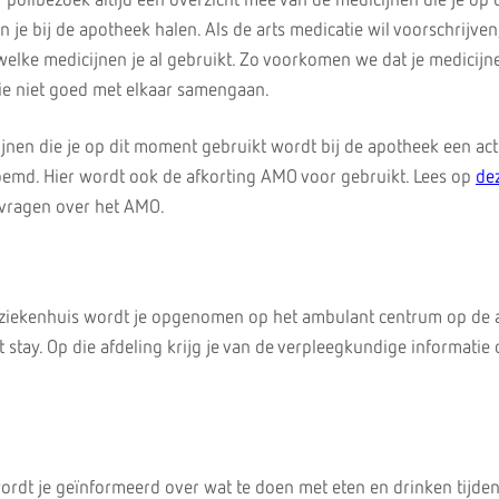
polibezoek altijd een overzicht mee van de medicijnen die je op d
 je bij de apotheek halen. Als de arts medicatie wil voorschrijven
 welke medicijnen je al gebruikt. Zo voorkomen we dat je medicijn
ie niet goed met elkaar samengaan.
ijnen die je op dit moment gebruikt wordt bij de apotheek een ac
oemd. Hier wordt ook de afkorting AMO voor gebruikt. Lees op
de
 vragen over het AMO.
het ziekenhuis wordt je opgenomen op het ambulant centrum op de 
stay. Op die afdeling krijg je van de verpleegkundige informatie 
rdt je geïnformeerd over wat te doen met eten en drinken tijde