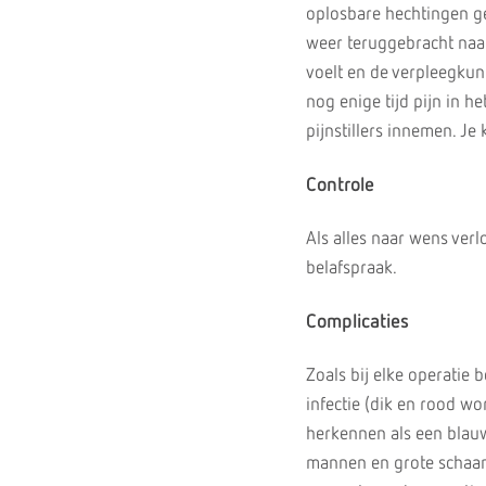
oplosbare hechtingen ge
weer teruggebracht naar
voelt en de verpleegkund
nog enige tijd pijn in h
pijnstillers innemen. Je
Controle
Als alles naar wens verl
belafspraak.
Complicaties
Zoals bij elke operatie 
infectie (dik en rood w
herkennen als een blauw
mannen en grote schaaml