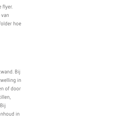
 flyer.
e van
 folder hoe
kwand. Bij
zwelling in
en of door
llen,
Bij
kinhoud in