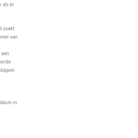
 als er
t zoekt
mmer van
f een
ngende
stippen
datum in