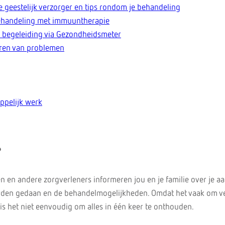
e geestelijk verzorger en tips rondom je behandeling
behandeling met immuuntherapie
ne begeleiding via Gezondheidsmeter
eren van problemen
ppelijk werk
?
n en andere zorgverleners informeren jou en je familie over je a
den gedaan en de behandelmogelijkheden. Omdat het vaak om v
is het niet eenvoudig om alles in één keer te onthouden.