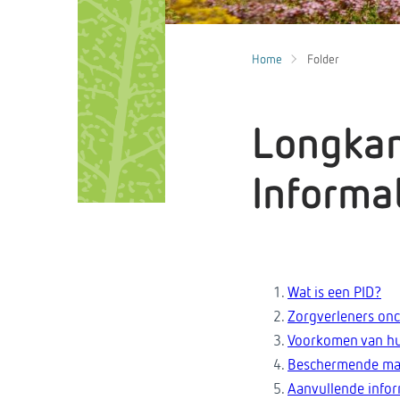
Home
Folder
Longkan
Informat
Wat is een PID?
Zorgverleners on
Voorkomen van hu
Beschermende maa
Aanvullende infor