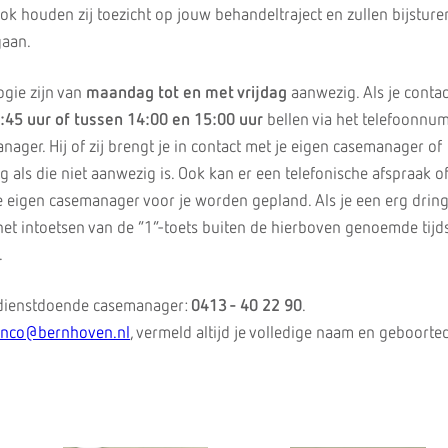
k houden zij toezicht op jouw behandeltraject en zullen bijsturen
gaan.
gie zijn van
maandag tot en met vrijdag
aanwezig. Als je contac
:45 uur of tussen 14:00 en 15:00 uur
bellen via het telefoonnu
ger. Hij of zij brengt je in contact met je eigen casemanager of
g als die niet aanwezig is. Ook kan er een telefonische afspraak o
 je eigen casemanager voor je worden gepland. Als je een erg dri
het intoetsen van de “1”-toets buiten de hierboven genoemde tijd
.
dienstdoende casemanager:
0413 - 40 22 90
.
nco@bernhoven.nl
, vermeld altijd je volledige naam en geboorte