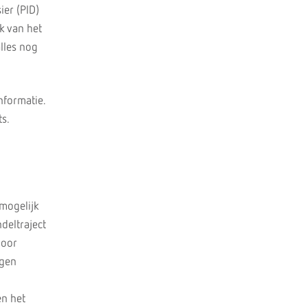
ier (PID)
k van het
alles nog
nformatie.
ts.
mogelijk
deltraject
voor
igen
en het