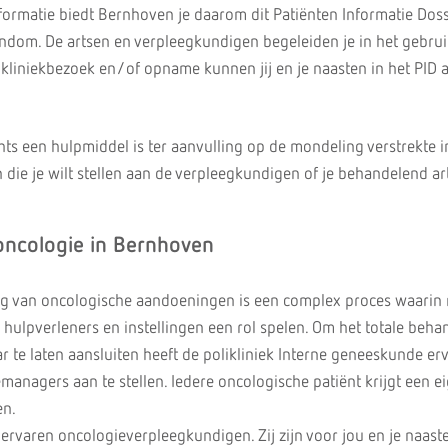
ormatie biedt Bernhoven je daarom dit Patiënten Informatie Doss
gendom. De artsen en verpleegkundigen begeleiden je in het gebrui
likliniekbezoek en/of opname kunnen jij en je naasten in het PID 
echts een hulpmiddel is ter aanvulling op de mondeling verstrekte i
die je wilt stellen aan de verpleegkundigen of je behandelend ar
oncologie in Bernhoven
g van oncologische aandoeningen is een complex proces waarin 
hulpverleners en instellingen een rol spelen. Om het totale behan
r te laten aansluiten heeft de polikliniek Interne geneeskunde er
managers aan te stellen. Iedere oncologische patiënt krijgt een e
en.
ervaren oncologieverpleegkundigen. Zij zijn voor jou en je naast