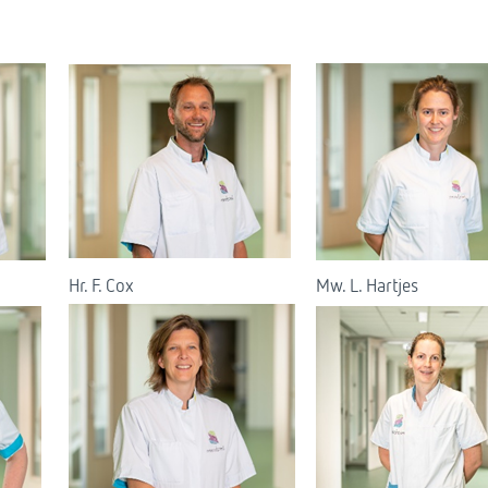
Hr. F. Cox
Mw. L. Hartjes