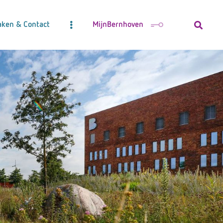
aken & Contact
MijnBernhoven