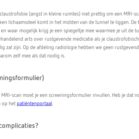
laustrofobie (angst in kleine ruimtes) niet prettig om een MRI-sc
eken lichaamsdeel komt in het midden van de tunnel te liggen. De 
ht, en waar mogelijk krijg je een spiegeltje mee waarmee je uit de t
ehandelend arts over rustgevende medicatie als je claustrofobisc
dig zal zijn. Op de afdeling radiologie hebben we geen rustgeven
arom zelf mee als dat nodig is.
eningsformulier)
 MRI-scan moet je een screeningsformulier invullen. Heb je dat n
n op het
patiëntenportaal
.
f complicaties?