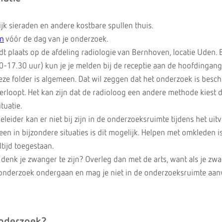
jk sieraden en andere kostbare spullen thuis.
an
vóór de dag van je onderzoek.
t plaats op de afdeling radiologie van Bernhoven, locatie Uden. 
0-17.30 uur) kun je je melden bij de receptie aan de hoofdingang
eze folder is algemeen. Dat wil zeggen dat het onderzoek is besc
verloopt. Het kan zijn dat de radioloog een andere methode kiest d
ituatie.
leider kan er niet bij zijn in de onderzoeksruimte tijdens het uit
een in bijzondere situaties is dit mogelijk. Helpen met omkleden i
tijd toegestaan.
denk je zwanger te zijn? Overleg dan met de arts, want als je zw
onderzoek ondergaan en mag je niet in de onderzoeksruimte aan