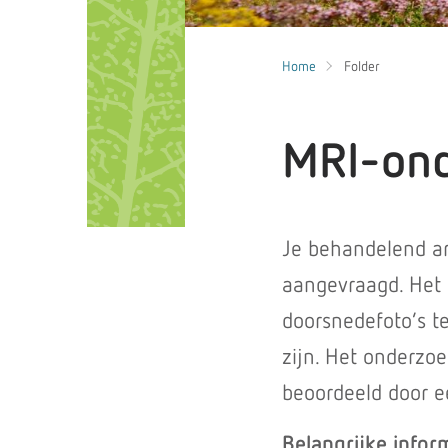
Home
Folder
MRI-ond
Je behandelend ar
aangevraagd. Het 
doorsnedefoto’s te
zijn. Het onderzoe
beoordeeld door ee
Belangrijke infor