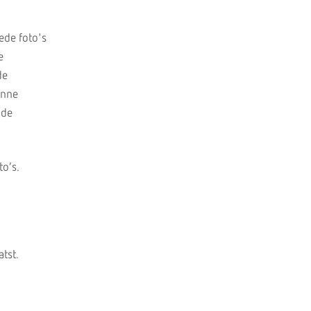
ede foto's
e
de
enne
 de
foto’s.
tst.