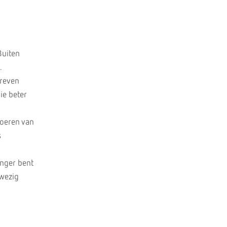
Buiten
.
hreven
ie beter
voeren van
s
anger bent
wezig