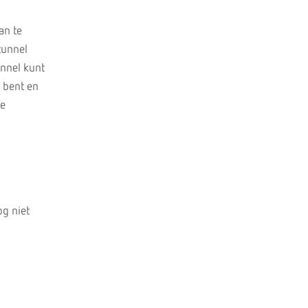
an te
tunnel
unnel kunt
h bent en
de
og niet