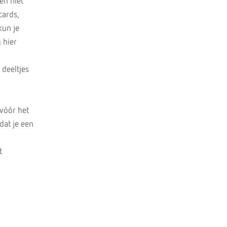
en niet
cards,
kun je
g hier
 deeltjes
 vóór het
dat je een
t