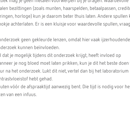
zoek mag je geen metalen voorwerpen bij je dragen. Waardevolle 
len bezittingen (zoals munten, haarspelden, betaalpassen, credit
ringen, horloge) kun je daarom beter thuis laten. Andere spullen 
hokje achterlaten. Er is een kluisje voor waardevolle spullen, vraa
 onderzoek geen gekleurde lenzen, omdat hier vaak ijzerhoudende
 onderzoek kunnen beïnvloeden.
 dat je mogelijk tijdens dit onderzoek krijgt, heeft invloed op
nneer je nog bloed moet laten prikken, kun je dit het beste doen
r na het onderzoek. Lukt dit niet, vertel dan bij het laboratorium 
trastvloeistof hebt gehad.
uten vóór de afspraaktijd aanwezig bent. Die tijd is nodig voor he
en van een infuus.