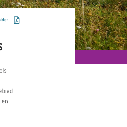
lder
s
els
ebied
t en