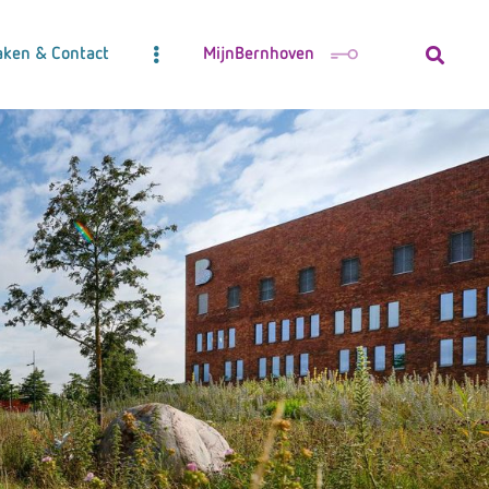
aken & Contact
MijnBernhoven