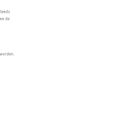
Steeds
we de
 worden.