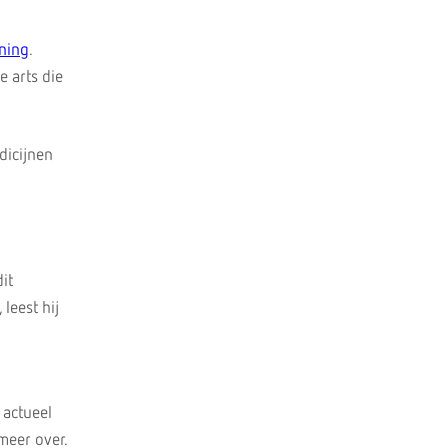
ening
.
e arts die
dicijnen
it
leest hij
 actueel
 meer over.