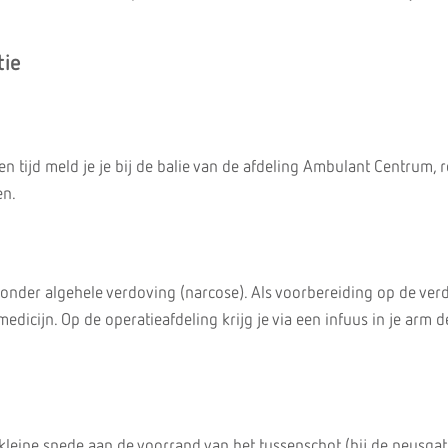
tie
 tijd meld je je bij de balie van de afdeling Ambulant Centrum, 
en.
s onder algehele verdoving (narcose). Als voorbereiding op de ver
medicijn. Op de operatieafdeling krijg je via een infuus in je arm d
leine snede aan de voorrand van het tussenschot (bij de neusgat