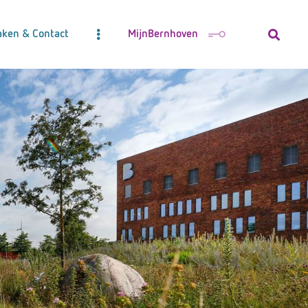
aken & Contact
MijnBernhoven