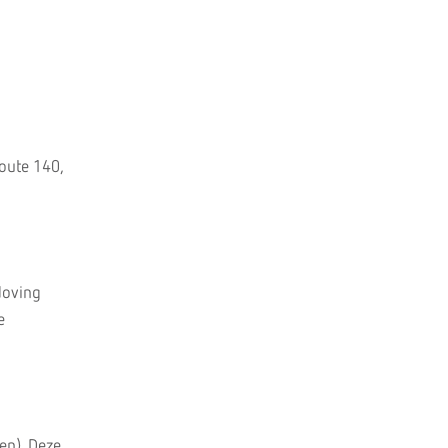
route 140,
doving
e
en). Deze