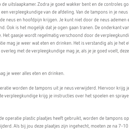
 de uitslaapkamer. Zodra je goed wakker bent en de controles goe
een verpleegkundige van de afdeling. Van de tampons in je neus 
de neus en hoofdpijn krijgen. Je kunt niet door de neus ademen en
. Ook is het mogelijk dat je ogen gaan tranen. De onderkant va
e. Het gaasje wordt regelmatig verschoond door de verpleegkundi
ie mag je weer wat eten en drinken. Het is verstandig als je het 
n overleg met de verpleegkundige mag je, als je je goed voelt, dez
ag je weer alles eten en drinken.
ratie worden de tampons uit je neus verwijderd. Hiervoor krijg j
e verpleegkundige krijg je instructies over het spoelen en spraye
de operatie plastic plaatjes heeft gebruikt, worden de tampons op
jderd. Als bij jou deze plaatjes zijn ingehecht, moeten ze na 7-1