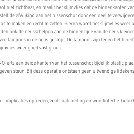
nt niet zichtbaar, en maakt het slijmvlies dat de binnenkanten va
rstelt de afwijking aan het tussenschot door een deel te verwijder
os te maken en recht te zetten. Hierna wordt het slijmvlies weer o
rden ook de neusschelpen aan de binnenzijde van de neus kleine
wee tampons in de neus gestopt. De tampons zijn tegen het bloed
ijmvlies weer goed vast groeit.
NO-arts aan beide kanten van het tussenschot tijdelijk plastic plaa
 geven steun. Bij deze operatie ontstaan geen uitwendige littekens
en complicaties optreden, zoals nabloeding en wondinfectie. Gelu