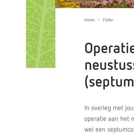
Home
Folder
Operati
neustus
(septum
In overleg met jo
operatie aan het 
wel een septumcorr