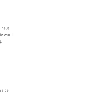
e neus
tie wordt
g,
ra de