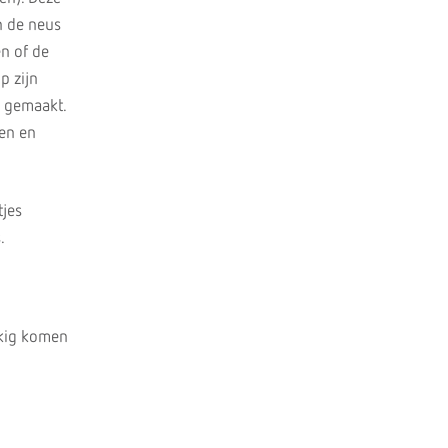
n de neus
en of de
p zijn
r gemaakt.
en en
tjes
.
kkig komen