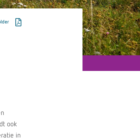
lder
en
dt ook
ratie in