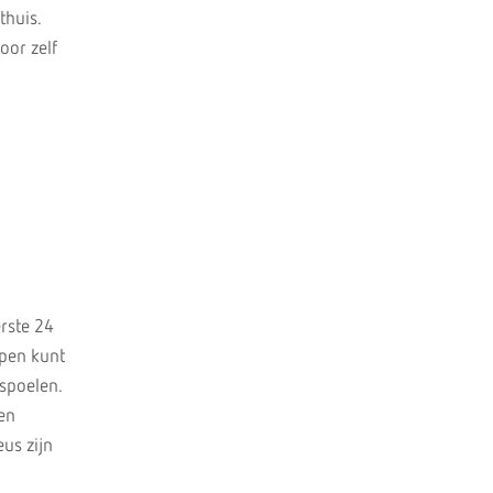
thuis.
oor zelf
rste 24
lpen kunt
 spoelen.
een
us zijn