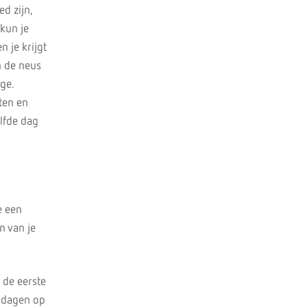
d zijn,
kun je
 je krijgt
n de neus
ge.
eten en
elfde dag
e een
n van je
 de eerste
0 dagen op