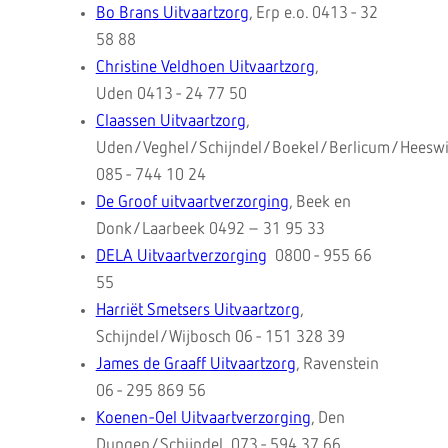
Bo Brans Uitvaartzorg
, Erp e.o. 0413 - 32
58 88
Christine Veldhoen Uitvaartzorg
,
Uden 0413 - 24 77 50
Claassen Uitvaartzorg
,
Uden/Veghel/Schijndel/Boekel/Berlicum/Heeswi
085 - 744 10 24
De Groof uitvaartverzorging
, Beek en
Donk/Laarbeek 0492 – 31 95 33
DELA Uitvaartverzorging
0800 - 955 66
55
Harriët Smetsers Uitvaartzorg
,
Schijndel/Wijbosch 06 - 151 328 39
James de Graaff Uitvaartzorg
, Ravenstein
06 - 295 869 56
Koenen-Oel Uitvaartverzorging
, Den
Dungen/Schijndel 073 - 594 37 66