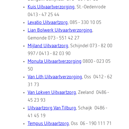
Kuis Uitvaartverzorging
, St.-Oedenrode
0413 - 47 25 44
Levatio Uitvaartzorg
, 085 - 330 10 05
Lian Bolwerk Uitvaartverzorging
,
Gemonde 073 - 551 42 27
Mijland Uitvaartzorg
, Schijndel 073 - 82 00
997 / 0413 - 82 03 90
Monuta Uitvaartverzorging
0800 - 023 05
50
Van Lith Uitvaartverzorging
, Oss 0412 - 62
31 73
Van Lokven Uitvaartzorg
, Zeeland 0486 -
45 23 93
Uitvaartzorg Van Tilburg
, Schaijk 0486 -
41 45 19
Tempus Uitvaartzorg
, Oss 06 - 190 111 71