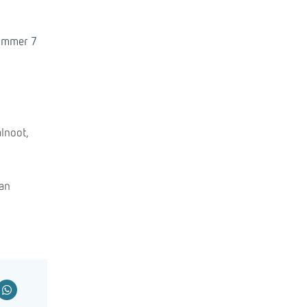
nummer 7
lnoot,
aan