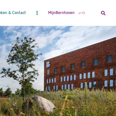
aken & Contact
MijnBernhoven