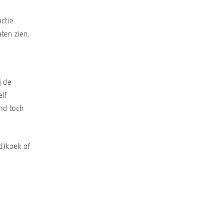
ctie
ten zien.
j de
elf
ind toch
d)koek of