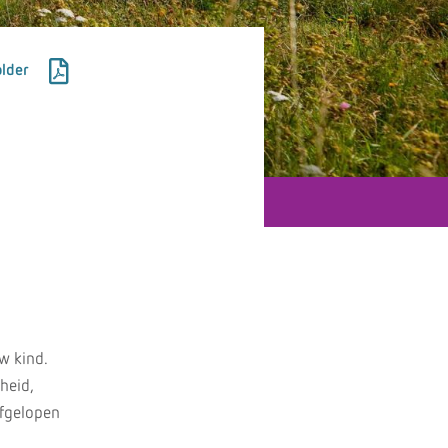
lder
w kind.
heid,
afgelopen