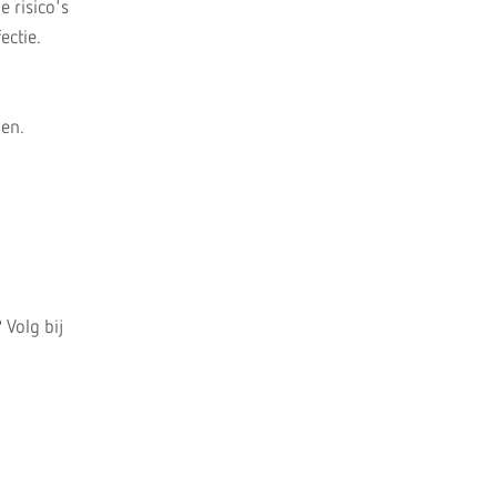
e risico's
ectie.
men.
Volg bij