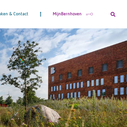
aken & Contact
MijnBernhoven