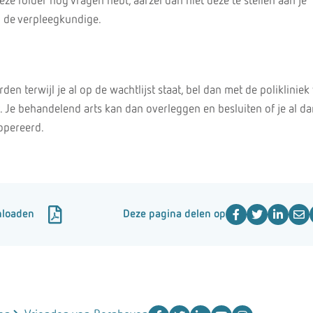
deze folder nog vragen hebt, aarzel dan niet deze te stellen aan je
n de verpleegkundige.
den terwijl je al op de wachtlijst staat, bel dan met de polikliniek
 Je behandelend arts kan dan overleggen en besluiten of je al da
opereerd.
nloaden
Deze pagina delen op