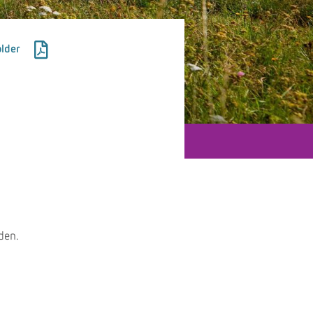
lder
den.