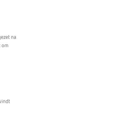
ezet na
t om
vindt