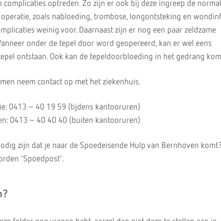
n complicaties optreden. Zo zijn er ook bij deze ingreep de normal
 operatie, zoals nabloeding, trombose, longontsteking en wondinf
plicaties weinig voor. Daarnaast zijn er nog een paar zeldzame
Wanneer onder de tepel door word geopereerd, kan er wel eens
tepel ontstaan. Ook kan de tepeldoorbloeding in het gedrang ko
emen neem contact op met het ziekenhuis.
gie: 0413 – 40 19 59 (tijdens kantooruren)
n: 0413 – 40 40 40 (buiten kantooruren)
dig zijn dat je naar de Spoedeisende Hulp van Bernhoven komt? 
borden 'Spoedpost'.
n?