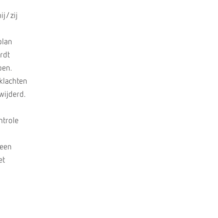
ij/zij
plan
rdt
pen.
klachten
wijderd.
ntrole
 een
et