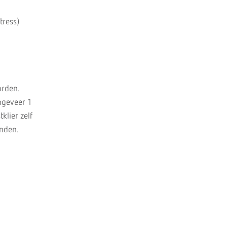
tress)
orden.
ongeveer 1
klier zelf
onden.