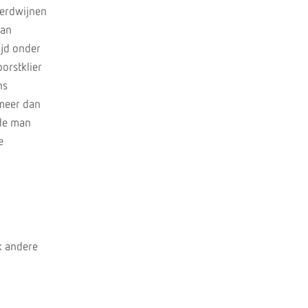
verdwijnen
van
ijd onder
orstklier
ns
 meer dan
 de man
e
k andere