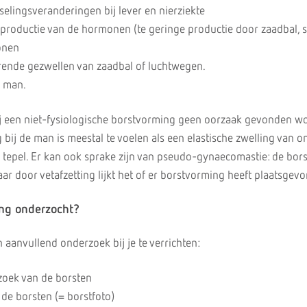
selingsveranderingen bij lever en nierziekte
 productie van de hormonen (te geringe productie door zaadbal, s
onen
nde gezwellen van zaadbal of luchtwegen.
e man.
ij een niet-fysiologische borstvorming geen oorzaak gevonden w
 bij de man is meestal te voelen als een elastische zwelling van 
 tepel. Er kan ook sprake zijn van pseudo-gynaecomastie: de borst
aar door vetafzetting lijkt het of er borstvorming heeft plaatsgev
ng onderzocht?
n aanvullend onderzoek bij je te verrichten:
zoek van de borsten
e borsten (= borstfoto)