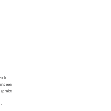
en te
oms een
 sprake
k.