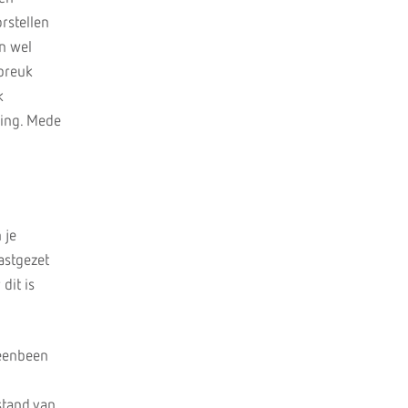
orstellen
an wel
 breuk
k
ling. Mede
 je
astgezet
dit is
heenbeen
stand van