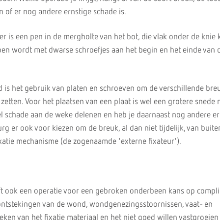
n of er nog andere ernstige schade is.
r is een pen in de mergholte van het bot, die vlak onder de knie 
en wordt met dwarse schroefjes aan het begin en het einde van 
 is het gebruik van platen en schroeven om de verschillende bre
e zetten. Voor het plaatsen van een plaat is wel een grotere snede
el schade aan de weke delenen en heb je daarnaast nog andere er
rg er ook voor kiezen om de breuk, al dan niet tijdelijk, van buiten
ixatie mechanisme (de zogenaamde 'externe fixateur').
eft ook een operatie voor een gebroken onderbeen kans op complic
ontstekingen van de wond, wondgenezingsstoornissen, vaat- en
eken van het fixatie materiaal en het niet goed willen vastgroeien