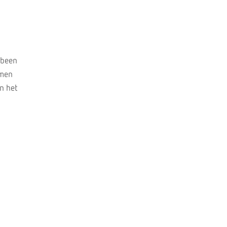
nbeen
amen
n het