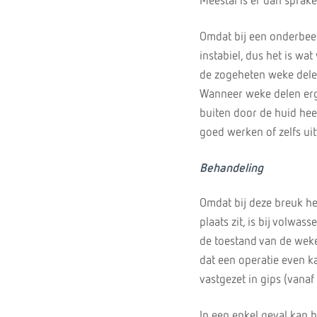
Meestal is er dan sprak
Omdat bij een onderbeen
instabiel, dus het is wa
de zogeheten weke delen
Wanneer weke delen erg 
buiten door de huid hee
goed werken of zelfs uit
Behandeling
Omdat bij deze breuk h
plaats zit, is bij volwa
de toestand van de weke
dat een operatie even ka
vastgezet in gips (vanaf
In een enkel geval kan 