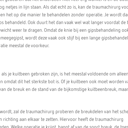
 netjes in lijn staan. Als dat echt zo is, kan de traumachirurg vo
n en het op die manier te behandelen zonder operatie. Je wordt d
gips behandeld. Ook duurt het dan vaak wel wat langer voordat de
ewicht weer te dragen. Omdat de knie bij een gipsbehandeling oo
eegegipst, wordt deze vaak ook stijf bij een lange gipsbehande
atie meestal de voorkeur.
als je kuitbeen gebroken zijn, is het meestal voldoende om alleen
n omdat dit het sterkste bot is. Of je kuitbeen ook moet worden v
van de breuk en de stand van de bijkomstige kuitbeenbreuk, maar 
wordt, zal de traumachirurg proberen de breukdelen van het sc
n richting aan elkaar te zetten. Hiervoor heeft de traumachirurg
den. Welke operatie je krijgt, hangt af van de soort breuk, de toe