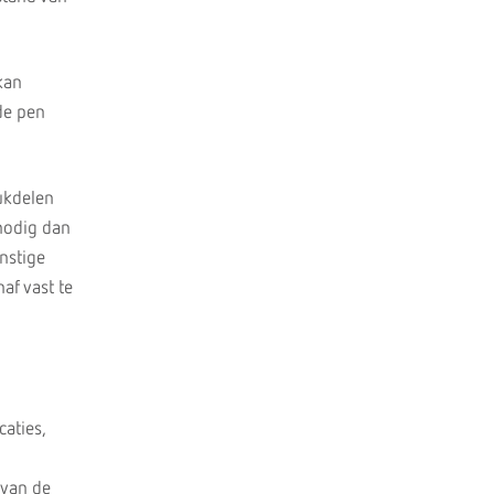
kan
de pen
ukdelen
 nodig dan
nstige
af vast te
aties,
 van de