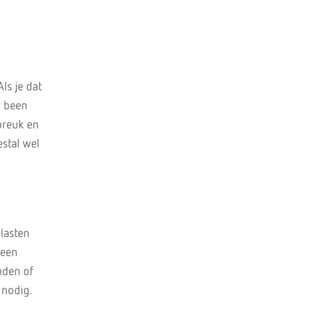
ls je dat
w been
breuk en
estal wel
elasten
 een
nden of
 nodig.