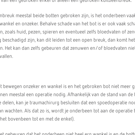
e van een gebroken enkel of alleen een gebroken kuitbeenbreuk.
breuk meestal beide botten gebroken zijn, is het onderbeen vaa
t wankel en onzeker. Behalve schade van het bot is er ook vaak sc
, zoals huid, pezen, spieren en eventueel zelfs bloedvaten of ze
beschadigd zijn, kan dit leiden tot een open breuk, dan komt het
n. Het kan dan zelfs gebeuren dat zenuwen en/of bloedvaten nie
vallen.
et bewegen onzeker en wankel is en het gebroken bot niet meer 
ssenen meestal een operatie nodig. Afhankelijk van de stand van de
 delen, kan je traumachirurg besluiten dat een spoedoperatie nodi
n wachten. Als dat zo is, wordt je onderbeen tot aan de operatie ti
 het bovenbeen tot en met de enkel).
het gebeuren dat het onderbeen niet heel erg wankel is en de bot