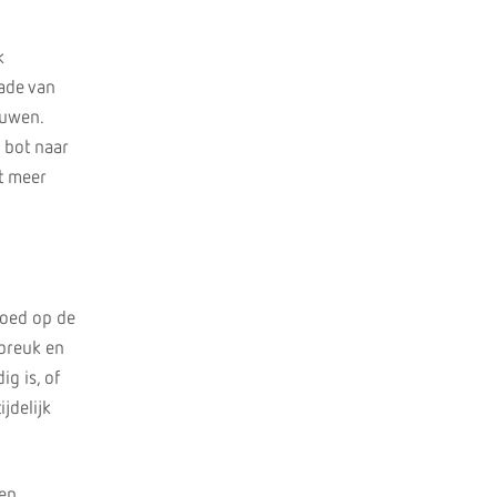
k
hade van
nuwen.
 bot naar
t meer
goed op de
 breuk en
g is, of
jdelijk
ten