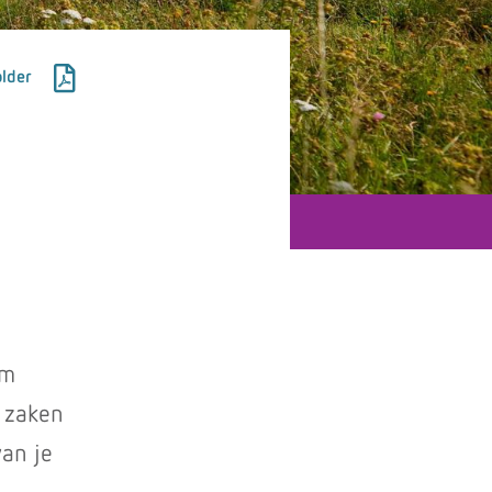
lder
om
e zaken
van je