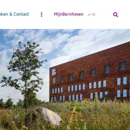
aken & Contact
MijnBernhoven