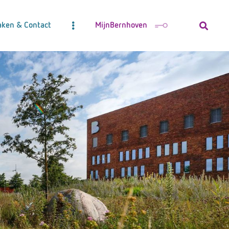
aken & Contact
MijnBernhoven