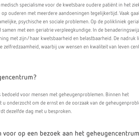
et medisch specialisme voor de kwetsbare oudere patiënt in het zie
toe op ouderen met meerdere aandoeningen tegelijkertijd. Vaak gaa
melijke, psychische en sociale problemen. Op de polikliniek geria
ijd samen met een geriatrie verpleegkundige. In de benaderingswij
ing met zijn/haar kwetsbaarheid en belastbaarheid. De nadruk l
e zelfredzaamheid, waarbij uw wensen en kwaliteit van leven cent
ugencentrum?
s bedoeld voor mensen met geheugenproblemen. Binnen het
 u onderzocht om de ernst en de oorzaak van de geheugenprobl
ordt dezelfde dag met u besproken.
ch voor op een bezoek aan het geheugencentru