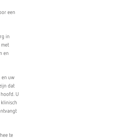
door een
rg in
n met
en en
u en uw
ijn dat
 hoofd. U
 klinisch
 ontvangt
hee te