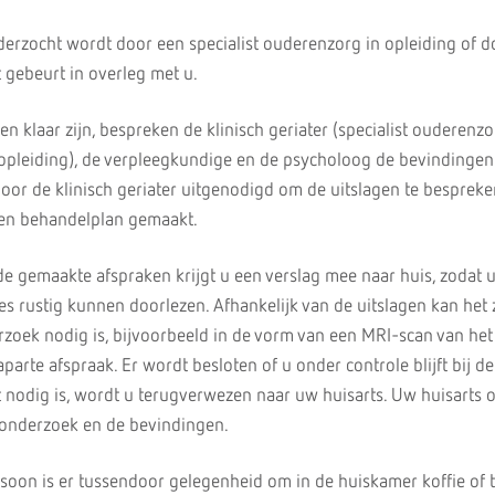
nderzocht wordt door een specialist ouderenzorg in opleiding of 
t gebeurt in overleg met u.
 klaar zijn, bespreken de klinisch geriater (specialist ouderenzo
n opleiding), de verpleegkundige en de psycholoog de bevindinge
door de klinisch geriater uitgenodigd om de uitslagen te besprek
en behandelplan gemaakt.
e gemaakte afspraken krijgt u een verslag mee naar huis, zodat 
s rustig kunnen doorlezen. Afhankelijk van de uitslagen kan het z
zoek nodig is, bijvoorbeeld in de vorm van een MRI-scan van het
parte afspraak. Er wordt besloten of u onder controle blijft bij de
niet nodig is, wordt u terugverwezen naar uw huisarts. Uw huisarts
t onderzoek en de bevindingen.
oon is er tussendoor gelegenheid om in de huiskamer koffie of t