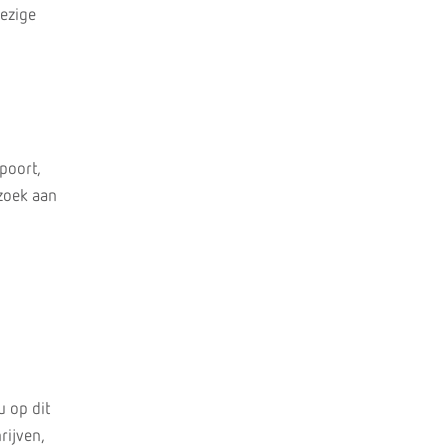
wezige
poort,
ezoek aan
u op dit
rijven,