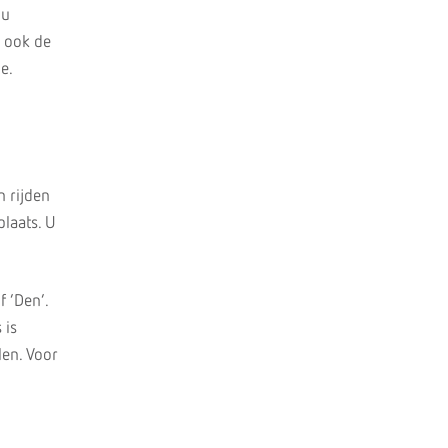
 u
u ook de
e.
n rijden
plaats. U
 ‘Den’.
 is
len. Voor