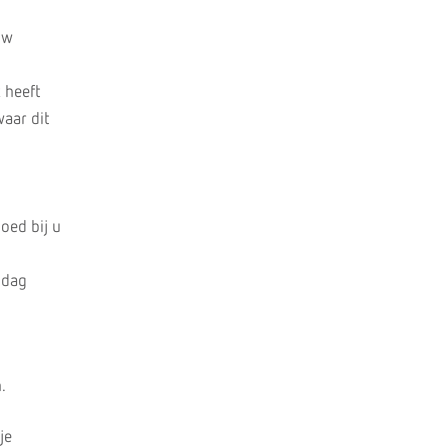
uw
 heeft
aar dit
oed bij u
jdag
.
je