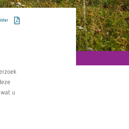
lder
erzoek
 deze
 wat u