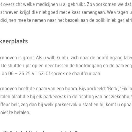
n het overzicht welke medicijnen u al gebruikt. Zo voorkomen we dat
schreven krijgt die niet goed met elkaar samengaan. We vragen 
icijnen mee te nemen naar het bezoek aan de polikliniek geriatri
keerplaats
nhoven is groot. Als u wilt, kunt u zich naar de hoofdingang late
 De shuttle rijdt op en neer tussen de hoofdingang en de parkeer
n op 06 – 26 25 41 52. Of spreek de chauffeur aan.
nhoven heeft de naam van een boom. Bijvoorbeeld: ‘Berk’, ‘Eik’ of
talen plaat die bij elk parkeervak in de richting van het ziekenhuis
ffeur belt, zeg dan bij welk parkeervak u staat en hij komt u opha
niet te betalen.