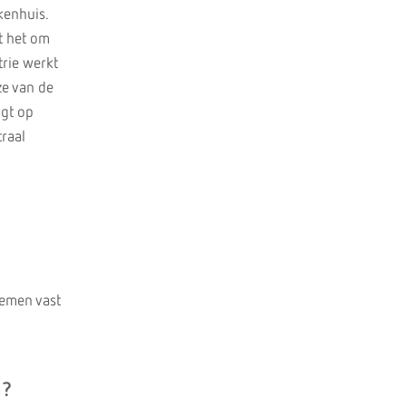
kenhuis.
t het om
trie werkt
ze van de
igt op
raal
emen vast
m?