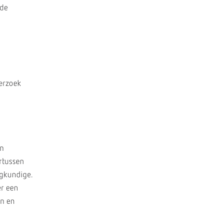
nde
erzoek
en
rtussen
egkundige.
r een
en en